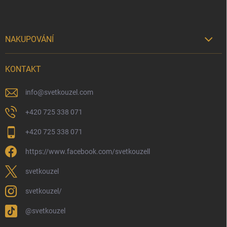
NAKUPOVÁNÍ

Možnosti doručení
KONTAKT
Možnosti platby
Kamenný obchod
info
@
svetkouzel.com
Dárkový rádce 🎁
+420 725 338 071
Moje objednávka
+420 725 338 071
Reklamace a vrácení zboží
https://www.facebook.com/svetkouzell
Věrnostní program
Velkoobchod
svetkouzel
Ekologické balení objednávek
svetkouzel/
Obchodní podmínky
@svetkouzel
Podmínky ochrany osobních údajů