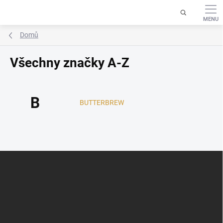
Přejít
na
obsah
Domů
Všechny značky A-Z
B
BUTTERBREW
Z
á
p
a
t
í