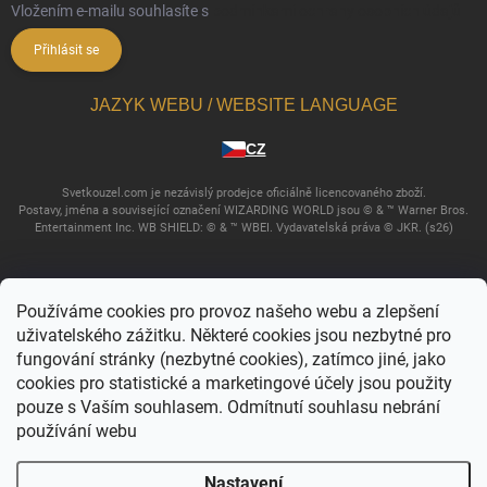
Vložením e-mailu souhlasíte s
podmínkami ochrany osobních údajů
Přihlásit se
JAZYK WEBU / WEBSITE LANGUAGE
CZ
Svetkouzel.com je nezávislý prodejce oficiálně licencovaného zboží.
Postavy, jména a související označení WIZARDING WORLD jsou © & ™ Warner Bros.
Entertainment Inc. WB SHIELD: © & ™ WBEI. Vydavatelská práva © JKR. (s26)
Používáme cookies pro provoz našeho webu a zlepšení
uživatelského zážitku. Některé cookies jsou nezbytné pro
fungování stránky (nezbytné cookies), zatímco jiné, jako
cookies pro statistické a marketingové účely jsou použity
pouze s Vaším souhlasem. Odmítnutí souhlasu nebrání
používání webu
Copyright 2026
Svět kouzel
. Všechna práva vyhrazena.
Upravit nastavení
cookies
Nastavení