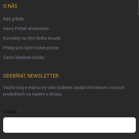
Ochranné známky a autorská práva
O NÁS
České Puncovní značky
Náš příběh
Harry Potter showroom
Kontakty na tým Světa kouzel
Přidej se k nám! Volné pozice
Často kladené otázky
ODEBÍRAT NEWSLETTER
Vložte svůj e-mail a my vám budeme zasílat informace o nových
produktech na našem e-shopu.
E-MAIL