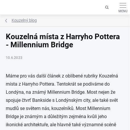
Přejít
na
obsah
Kouzelný blog
Kouzelná místa z Harryho Pottera
- Millennium Bridge
10.6.2023
Máme pro vás další článek z oblíbené rubriky Kouzelná
místa z Harryho Pottera. Tentokrát se podíváme do
Londýna, na známý Millennium Bridge. Most nejen že
spojuje čtvrť Bankside s Londýnským city, ale také svět
mudlů se světem nás, kouzelníků. Most Millennium
Bridge je známým a důležitým zejména kvůli jeho
ikonické architektuře, ale hlavně také významné scéně