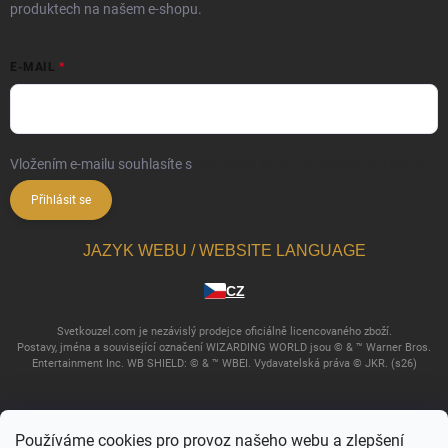
produktech na našem e-shopu.
E-MAIL
Vložením e-mailu souhlasíte s
podmínkami ochrany osobních údajů
Přihlásit se
JAZYK WEBU / WEBSITE LANGUAGE
CZ
Svetkouzel.com je nezávislý prodejce oficiálně licencovaného zboží.
Postavy, jména a související označení WIZARDING WORLD jsou © & ™ Warner Bros.
Entertainment Inc. WB SHIELD: © & ™ WBEI. Vydavatelská práva © JKR. (s26)
Používáme cookies pro provoz našeho webu a zlepšení