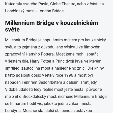
Katedrálu svatého Pavla, Globe Theatre, nebo z části na
Londýnský most - London Bridge.
Millennium Bridge v kouzelnickém
světe
Millennium Bridge je populárním místem pro kouzelnický
svět, a to zejména z důvodu jeho výskytu ve filmovém
zpracování Harryho Pottera. Most jsme mohli spatřit
v šestém díle, Harry Potter a Princ dvojí krve, ve kterém
smrtijedi zaútočí na most a následně ho zničí. Dle knihy
k této události došlo v létě v roce 1996 a most byl
napaden Fenrirem Šedohřbetem a dalšími smrtijedy.
V době události tedy reálně most ještě nestál, původně
mělo jít o Brockdaleský most, nicméně Millennium Bridge
se filmařům hodil víc, jakožto jedna z ikon města
Londýna. Most se stal další oblíbenou zastávkou