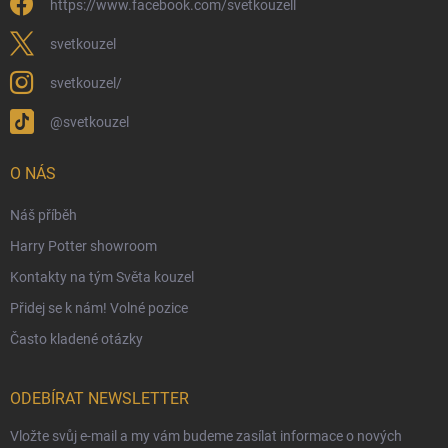
https://www.facebook.com/svetkouzell
Věrnostní program
Velkoobchod
svetkouzel
Ekologické balení objednávek
svetkouzel/
Obchodní podmínky
@svetkouzel
Podmínky ochrany osobních údajů
Ochranné známky a autorská práva
O NÁS
České Puncovní značky
Náš příběh
Harry Potter showroom
Kontakty na tým Světa kouzel
Přidej se k nám! Volné pozice
Často kladené otázky
ODEBÍRAT NEWSLETTER
Vložte svůj e-mail a my vám budeme zasílat informace o nových