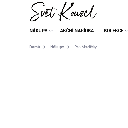
Přejít
na
obsah
NÁKUPY
AKČNÍ NABÍDKA
KOLEKCE
Domů
Nákupy
Pro Mazlíčky