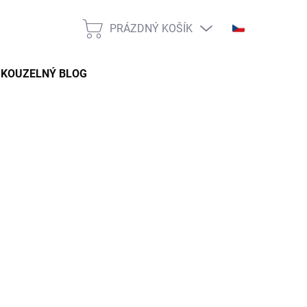
PRÁZDNÝ KOŠÍK
NÁKUPNÍ
KOŠÍK
KOUZELNÝ BLOG