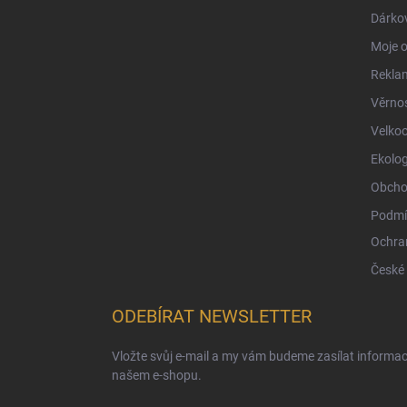
Dárkov
Moje 
Reklam
Věrno
Velko
Ekolog
Obcho
Podmí
Ochra
České
ODEBÍRAT NEWSLETTER
Vložte svůj e-mail a my vám budeme zasílat informa
našem e-shopu.