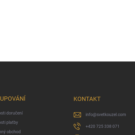
UPOVÁNÍ
KONTAKT
sti doručení
info
@
svetkouzel.com
ti platby
+420 725 338 071
ný obchod