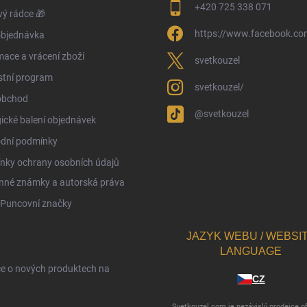
+420 725 338 071
ý rádce 🎁
https://www.facebook.com
objednávka
ace a vrácení zboží
svetkouzel
stní program
svetkouzel/
obchod
@svetkouzel
ické balení objednávek
dní podmínky
nky ochrany osobních údajů
nné známky a autorská práva
 Puncovní značky
JAZYK WEBU / WEBSI
LANGUAGE
ce o nových produktech na
CZ
Svetkouzel.com je nezávislý prodejce of