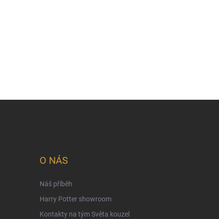
O NÁS
Náš příběh
Harry Potter showroom
Kontakty na tým Světa kouzel