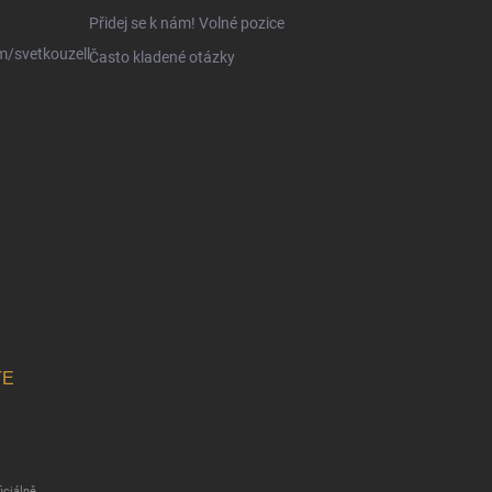
Přidej se k nám! Volné pozice
/svetkouzell
Často kladené otázky
TE
iciálně