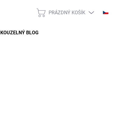
PRÁZDNÝ KOŠÍK
NÁKUPNÍ
KOŠÍK
KOUZELNÝ BLOG