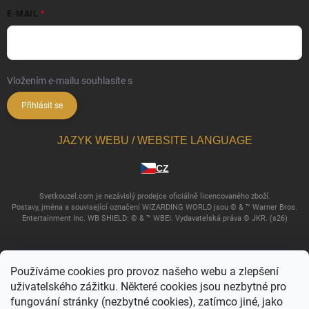
E-MAIL
Vložením e-mailu souhlasíte s
podmínkami ochrany osobních údajů
Přihlásit se
JAZYK WEBU / WEBSITE LANGUAGE
CZ
Svetkouzel.com je nezávislý prodejce oficiálně licencovaného zboží.
Postavy, jména a související označení WIZARDING WORLD jsou © & ™ Warner Bros.
Entertainment Inc. WB SHIELD: © & ™ WBEI. Vydavatelská práva © JKR. (s26)
Používáme cookies pro provoz našeho webu a zlepšení
uživatelského zážitku. Některé cookies jsou nezbytné pro
fungování stránky (nezbytné cookies), zatímco jiné, jako