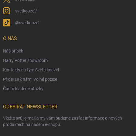
Ekologické balení objednávek
svetkouzel/
Obchodní podmínky
@svetkouzel
Podmínky ochrany osobních údajů
Ochranné známky a autorská práva
O NÁS
České Puncovní značky
Náš příběh
Harry Potter showroom
Kontakty na tým Světa kouzel
Přidej se k nám! Volné pozice
Často kladené otázky
ODEBÍRAT NEWSLETTER
Vložte svůj e-mail a my vám budeme zasílat informace o nových
produktech na našem e-shopu.