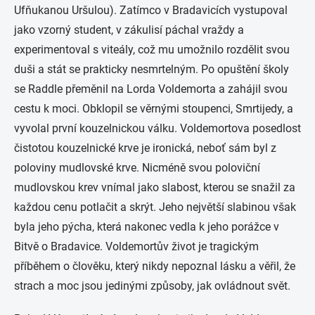
Ufňukanou Uršulou). Zatímco v Bradavicích vystupoval
jako vzorný student, v zákulisí páchal vraždy a
experimentoval s viteály, což mu umožnilo rozdělit svou
duši a stát se prakticky nesmrtelným. Po opuštění školy
se Raddle přeměnil na Lorda Voldemorta a zahájil svou
cestu k moci. Obklopil se věrnými stoupenci, Smrtijedy, a
vyvolal první kouzelnickou válku. Voldemortova posedlost
čistotou kouzelnické krve je ironická, neboť sám byl z
poloviny mudlovské krve. Nicméně svou poloviční
mudlovskou krev vnímal jako slabost, kterou se snažil za
každou cenu potlačit a skrýt. Jeho největší slabinou však
byla jeho pýcha, která nakonec vedla k jeho porážce v
Bitvě o Bradavice. Voldemortův život je tragickým
příběhem o člověku, který nikdy nepoznal lásku a věřil, že
strach a moc jsou jedinými způsoby, jak ovládnout svět.