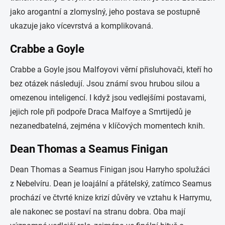
jako arogantní a zlomyslný, jeho postava se postupně
ukazuje jako vícevrstvá a komplikovaná.
Crabbe a Goyle
Crabbe a Goyle jsou Malfoyovi věrní přisluhovači, kteří ho
bez otázek následují. Jsou známí svou hrubou silou a
omezenou inteligencí. I když jsou vedlejšími postavami,
jejich role při podpoře Draca Malfoye a Smrtijedů je
nezanedbatelná, zejména v klíčových momentech knih.
Dean Thomas a Seamus Finigan
Dean Thomas a Seamus Finigan jsou Harryho spolužáci
z Nebelvíru. Dean je loajální a přátelský, zatímco Seamus
prochází ve čtvrté knize krizí důvěry ve vztahu k Harrymu,
ale nakonec se postaví na stranu dobra. Oba mají