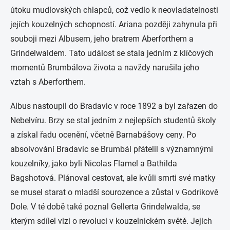
útoku mudlovských chlapců, což vedlo k neovladatelnosti
jejích kouzelných schopností. Ariana později zahynula při
souboji mezi Albusem, jeho bratrem Aberforthem a
Grindelwaldem. Tato událost se stala jedním z klíčových
momentů Brumbálova života a navždy narušila jeho
vztah s Aberforthem.
Albus nastoupil do Bradavic v roce 1892 a byl zařazen do
Nebelvíru. Brzy se stal jedním z nejlepších studentů školy
a získal řadu ocenění, včetně Barnabášovy ceny. Po
absolvování Bradavic se Brumbál přátelil s významnými
kouzelníky, jako byli Nicolas Flamel a Bathilda
Bagshotová. Plánoval cestovat, ale kvůli smrti své matky
se musel starat o mladší sourozence a zůstal v Godrikově
Dole. V té době také poznal Gellerta Grindelwalda, se
kterým sdílel vizi o revoluci v kouzelnickém světě. Jejich