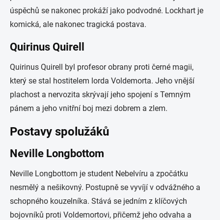
úspěchů se nakonec prokáží jako podvodné. Lockhart je
komická, ale nakonec tragická postava.
Quirinus Quirell
Quirinus Quirell byl profesor obrany proti černé magii,
který se stal hostitelem lorda Voldemorta. Jeho vnější
plachost a nervozita skrývají jeho spojení s Temným
pánem a jeho vnitřní boj mezi dobrem a zlem.
Postavy spolužáků
Neville Longbottom
Neville Longbottom je student Nebelvíru a zpočátku
nesmělý a nešikovný. Postupně se vyvíjí v odvážného a
schopného kouzelníka. Stává se jedním z klíčových
bojovníků proti Voldemortovi, přičemž jeho odvaha a