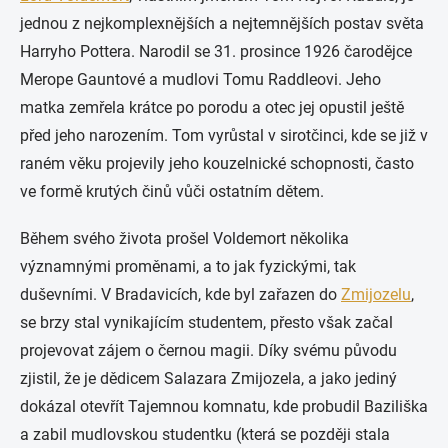
jednou z nejkomplexnějších a nejtemnějších postav světa
Harryho Pottera. Narodil se 31. prosince 1926 čarodějce
Merope Gauntové a mudlovi Tomu Raddleovi. Jeho
matka zemřela krátce po porodu a otec jej opustil ještě
před jeho narozením. Tom vyrůstal v sirotčinci, kde se již v
raném věku projevily jeho kouzelnické schopnosti, často
ve formě krutých činů vůči ostatním dětem.
Během svého života prošel Voldemort několika
významnými proměnami, a to jak fyzickými, tak
duševními. V Bradavicích, kde byl zařazen do
Zmijozelu
,
se brzy stal vynikajícím studentem, přesto však začal
projevovat zájem o černou magii. Díky svému původu
zjistil, že je dědicem Salazara Zmijozela, a jako jediný
dokázal otevřít Tajemnou komnatu, kde probudil Baziliška
a zabil mudlovskou studentku (která se později stala