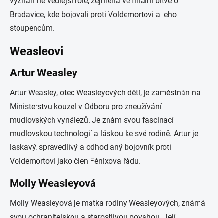
významné vedlejší role, zejména ve finální bitvě o
Bradavice, kde bojovali proti Voldemortovi a jeho
stoupencům.
Weasleovi
Artur Weasley
Artur Weasley, otec Weasleyových dětí, je zaměstnán na
Ministerstvu kouzel v Odboru pro zneužívání
mudlovských vynálezů. Je znám svou fascinací
mudlovskou technologií a láskou ke své rodině. Artur je
laskavý, spravedlivý a odhodlaný bojovník proti
Voldemortovi jako člen Fénixova řádu.
Molly Weasleyová
Molly Weasleyová je matka rodiny Weasleyových, známá
svou ochranitelskou a starostlivou povahou. Její