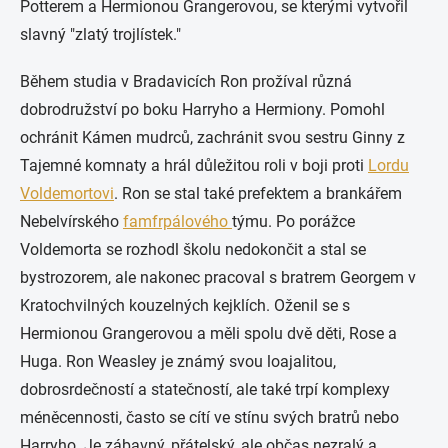
Potterem a Hermionou Grangerovou, se kterými vytvořil
slavný "zlatý trojlístek."
Během studia v Bradavicích Ron prožíval různá
dobrodružství po boku Harryho a Hermiony. Pomohl
ochránit Kámen mudrců, zachránit svou sestru Ginny z
Tajemné komnaty a hrál důležitou roli v boji proti
Lordu
Voldemortovi
. Ron se stal také prefektem a brankářem
Nebelvírského
famfrpálového
týmu. Po porážce
Voldemorta se rozhodl školu nedokončit a stal se
bystrozorem, ale nakonec pracoval s bratrem Georgem v
Kratochvilných kouzelných kejklích. Oženil se s
Hermionou Grangerovou a měli spolu dvě děti, Rose a
Huga. Ron Weasley je známý svou loajalitou,
dobrosrdečností a statečností, ale také trpí komplexy
méněcennosti, často se cítí ve stínu svých bratrů nebo
Harryho. Je zábavný, přátelský, ale občas nezralý a