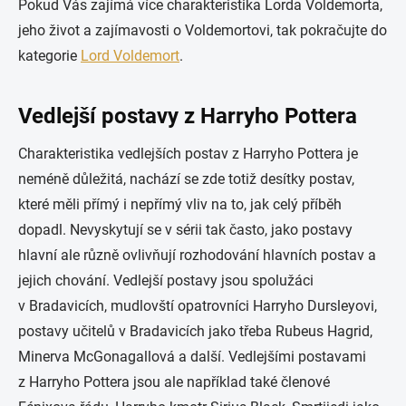
Pokud Vás zajímá více charakteristika Lorda Voldemorta,
jeho život a zajímavosti o Voldemortovi, tak pokračujte do
kategorie
Lord Voldemort
.
Vedlejší postavy z Harryho Pottera
Charakteristika vedlejších postav z Harryho Pottera je
neméně důležitá, nachází se zde totiž desítky postav,
které měli přímý i nepřímý vliv na to, jak celý příběh
dopadl. Nevyskytují se v sérii tak často, jako postavy
hlavní ale různě ovlivňují rozhodování hlavních postav a
jejich chování. Vedlejší postavy jsou spolužáci
v Bradavicích, mudlovští opatrovníci Harryho Dursleyovi,
postavy učitelů v Bradavicích jako třeba Rubeus Hagrid,
Minerva McGonagallová a další. Vedlejšími postavami
z Harryho Pottera jsou ale například také členové