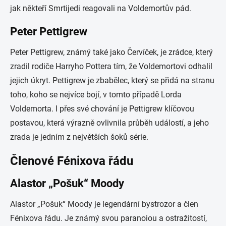
jak někteří Smrtijedi reagovali na Voldemortův pád.
Peter Pettigrew
Peter Pettigrew, známý také jako Červíček, je zrádce, který
zradil rodiče Harryho Pottera tím, že Voldemortovi odhalil
jejich úkryt. Pettigrew je zbabělec, který se přidá na stranu
toho, koho se nejvíce bojí, v tomto případě Lorda
Voldemorta. I přes své chování je Pettigrew klíčovou
postavou, která výrazně ovlivnila průběh událostí, a jeho
zrada je jedním z největších šoků série.
Členové Fénixova řádu
Alastor „Pošuk“ Moody
Alastor „Pošuk“ Moody je legendární bystrozor a člen
Fénixova řádu. Je známý svou paranoiou a ostražitostí,