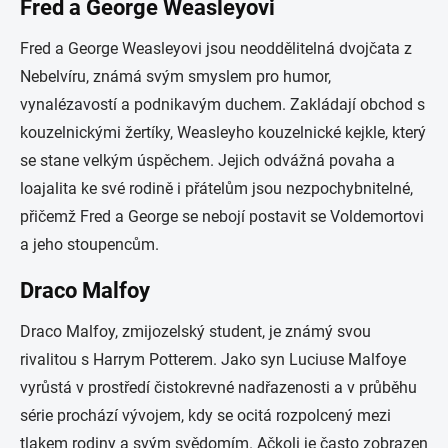
Fred a George Weasleyovi
Fred a George Weasleyovi jsou neoddělitelná dvojčata z
Nebelvíru, známá svým smyslem pro humor,
vynalézavostí a podnikavým duchem. Zakládají obchod s
kouzelnickými žertíky, Weasleyho kouzelnické kejkle, který
se stane velkým úspěchem. Jejich odvážná povaha a
loajalita ke své rodině i přátelům jsou nezpochybnitelné,
přičemž Fred a George se nebojí postavit se Voldemortovi
a jeho stoupencům.
Draco Malfoy
Draco Malfoy, zmijozelský student, je známý svou
rivalitou s Harrym Potterem. Jako syn Luciuse Malfoye
vyrůstá v prostředí čistokrevné nadřazenosti a v průběhu
série prochází vývojem, kdy se ocitá rozpolcený mezi
tlakem rodiny a svým svědomím. Ačkoli je často zobrazen