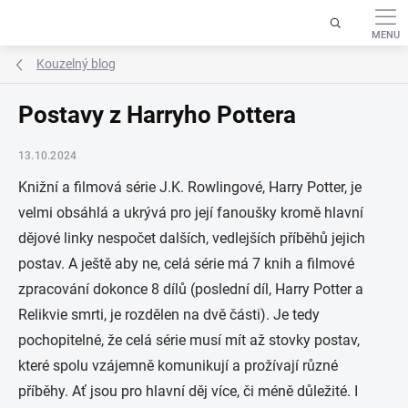
Přejít
na
obsah
Kouzelný blog
Postavy z Harryho Pottera
13.10.2024
Knižní a filmová série J.K. Rowlingové, Harry Potter, je
velmi obsáhlá a ukrývá pro její fanoušky kromě hlavní
dějové linky nespočet dalších, vedlejších příběhů jejich
postav. A ještě aby ne, celá série má 7 knih a filmové
zpracování dokonce 8 dílů (poslední díl, Harry Potter a
Relikvie smrti, je rozdělen na dvě části). Je tedy
pochopitelné, že celá série musí mít až stovky postav,
které spolu vzájemně komunikují a prožívají různé
příběhy. Ať jsou pro hlavní děj více, či méně důležité. I