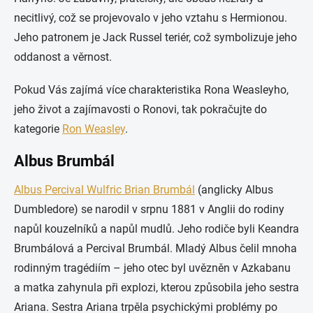
necitlivý, což se projevovalo v jeho vztahu s Hermionou.
Jeho patronem je Jack Russel teriér, což symbolizuje jeho
oddanost a věrnost.
Pokud Vás zajímá více charakteristika Rona Weasleyho,
jeho život a zajímavosti o Ronovi, tak pokračujte do
kategorie
Ron Weasley
.
Albus Brumbál
Albus Percival Wulfric Brian Brumbál
(anglicky Albus
Dumbledore) se narodil v srpnu 1881 v Anglii do rodiny
napůl kouzelníků a napůl mudlů. Jeho rodiče byli Keandra
Brumbálová a Percival Brumbál. Mladý Albus čelil mnoha
rodinným tragédiím – jeho otec byl uvězněn v Azkabanu
a matka zahynula při explozi, kterou způsobila jeho sestra
Ariana. Sestra Ariana trpěla psychickými problémy po