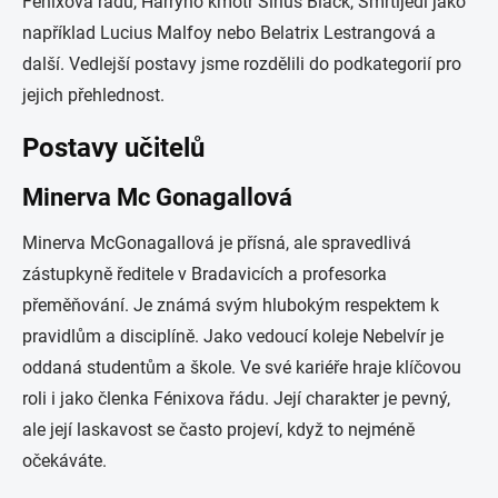
Fénixova řádu, Harryho kmotr Sirius Black, Smrtijedi jako
například Lucius Malfoy nebo Belatrix Lestrangová a
další. Vedlejší postavy jsme rozdělili do podkategorií pro
jejich přehlednost.
Postavy učitelů
Minerva Mc Gonagallová
Minerva McGonagallová je přísná, ale spravedlivá
zástupkyně ředitele v Bradavicích a profesorka
přeměňování. Je známá svým hlubokým respektem k
pravidlům a disciplíně. Jako vedoucí koleje Nebelvír je
oddaná studentům a škole. Ve své kariéře hraje klíčovou
roli i jako členka Fénixova řádu. Její charakter je pevný,
ale její laskavost se často projeví, když to nejméně
očekáváte.