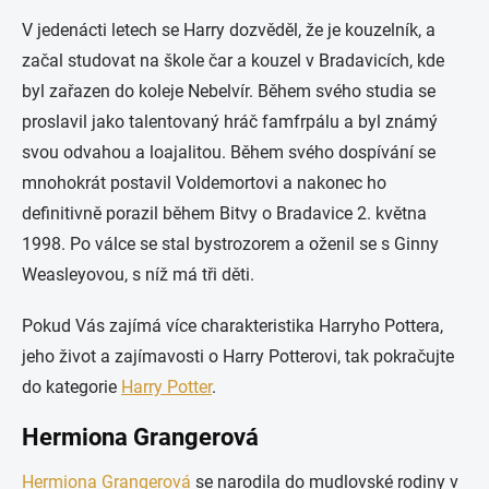
V jedenácti letech se Harry dozvěděl, že je kouzelník, a
začal studovat na škole čar a kouzel v Bradavicích, kde
byl zařazen do koleje Nebelvír. Během svého studia se
proslavil jako talentovaný hráč famfrpálu a byl známý
svou odvahou a loajalitou. Během svého dospívání se
mnohokrát postavil Voldemortovi a nakonec ho
definitivně porazil během Bitvy o Bradavice 2. května
1998. Po válce se stal bystrozorem a oženil se s Ginny
Weasleyovou, s níž má tři děti.
Pokud Vás zajímá více charakteristika Harryho Pottera,
jeho život a zajímavosti o Harry Potterovi, tak pokračujte
do kategorie
Harry Potter
.
Hermiona Grangerová
Hermiona Grangerová
se narodila do mudlovské rodiny v