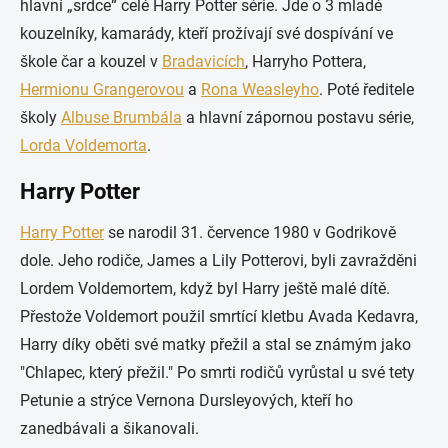
hlavní „srdce“ celé Harry Potter série. Jde o 3 mladé
kouzelníky, kamarády, kteří prožívají své dospívání ve
škole čar a kouzel v
Bradavicích
, Harryho Pottera,
Hermionu Grangerovou
a
Rona Weasleyho
. Poté ředitele
školy
Albuse Brumbála
a hlavní zápornou postavu série,
Lorda Voldemorta
.
Harry Potter
Harry Potter
se narodil 31. července 1980 v Godrikově
dole. Jeho rodiče, James a Lily Potterovi, byli zavražděni
Lordem Voldemortem, když byl Harry ještě malé dítě.
Přestože Voldemort použil smrtící kletbu Avada Kedavra,
Harry díky oběti své matky přežil a stal se známým jako
"Chlapec, který přežil." Po smrti rodičů vyrůstal u své tety
Petunie a strýce Vernona Dursleyových, kteří ho
zanedbávali a šikanovali.