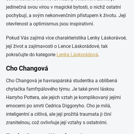
jedinečná svou vírou v magické bytosti, o nichž ostatní
pochybují, a svým nekonvenčním přístupem k životu. Její
otevřenost a optimismus jsou inspirativní.
Pokud Vás zajímá více charakteristika Lenky Láskorávoé,
její život a zajímavosti o Lence Láskorádové, tak
pokračujte do kategorie
Lenka Láskorádová
.
Cho Changová
Cho Changová je havraspárská studentka a oblíbená
chytačka famfrpálového týmu. Je také první láskou
Harryho Pottera, ale jejich vztah je komplikovaný jejími
emocemi po smrti Cedrica Diggoryho. Cho je milá,
inteligentní a citlivá, ale její prožitá traumata ji činí
zranitelnou, což ovlivňuje její vztahy s ostatními.