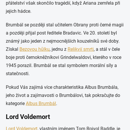
přátelství však skončilo tragédií, když Ariana zemřela při
jejich hádce.
Brumbál se později stal učitelem Obrany proti černé magii
a později přijal post ředitele Bradavic. Ve 20. století byl
známý jako jeden z nejmocnějších kouzelníků své doby.
Získal
Bezovou hůlku
, jednu z
Relikvií smrti
, a stál v čele
boje proti černokněžníkovi Grindelwaldovi, kterého v roce
1945 porazil. Brumbál se stal symbolem morální síly a
statečnosti.
Pokud Vás zajímá více charakteristika Albus Brumbála,
jeho život a zajímavosti o Brumbálovi, tak pokračujte do
kategorie
Albus Brumbál
.
Lord Voldemort
Lord Voldemort
, vlastním jménem Tom Rojvol Raddle, je