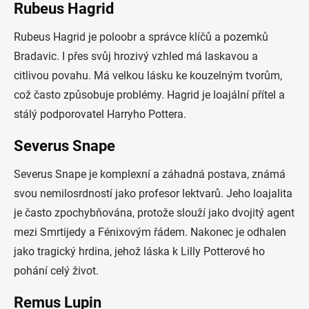
Rubeus Hagrid
Rubeus Hagrid je poloobr a správce klíčů a pozemků
Bradavic. I přes svůj hrozivý vzhled má laskavou a
citlivou povahu. Má velkou lásku ke kouzelným tvorům,
což často způsobuje problémy. Hagrid je loajální přítel a
stálý podporovatel Harryho Pottera.
Severus Snape
Severus Snape je komplexní a záhadná postava, známá
svou nemilosrdností jako profesor lektvarů. Jeho loajalita
je často zpochybňována, protože slouží jako dvojitý agent
mezi Smrtijedy a Fénixovým řádem. Nakonec je odhalen
jako tragický hrdina, jehož láska k Lilly Potterové ho
pohání celý život.
Remus Lupin