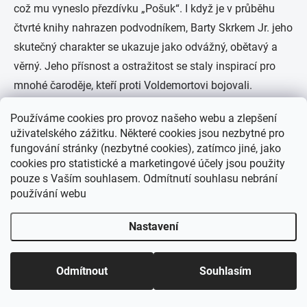
což mu vyneslo přezdívku „Pošuk“. I když je v průběhu
čtvrté knihy nahrazen podvodníkem, Barty Skrkem Jr. jeho
skutečný charakter se ukazuje jako odvážný, obětavý a
věrný. Jeho přísnost a ostražitost se staly inspirací pro
mnohé čaroděje, kteří proti Voldemortovi bojovali.
Sirius Black
Používáme cookies pro provoz našeho webu a zlepšení
uživatelského zážitku. Některé cookies jsou nezbytné pro
Sirius Black je Harryho kmotr a bývalý člen Fénixova řádu,
fungování stránky (nezbytné cookies), zatímco jiné, jako
cookies pro statistické a marketingové účely jsou použity
který byl neprávem obviněn z vraždy a zrad. Po útěku z
pouze s Vaším souhlasem. Odmítnutí souhlasu nebrání
Azkabanu se Sirius stává jednou z nejbližších postav
používání webu
Harryho života, představující jak otcovskou figuru, tak
přímou spojku s minulostí jeho rodičů. Je loajální,
Nastavení
odvážný a někdy impulzivní, což nakonec vede k jeho
tragické smrti.
Odmítnout
Souhlasím
Albus Brumbál
Domů
Katalog
Akce
Můj účet
Košík