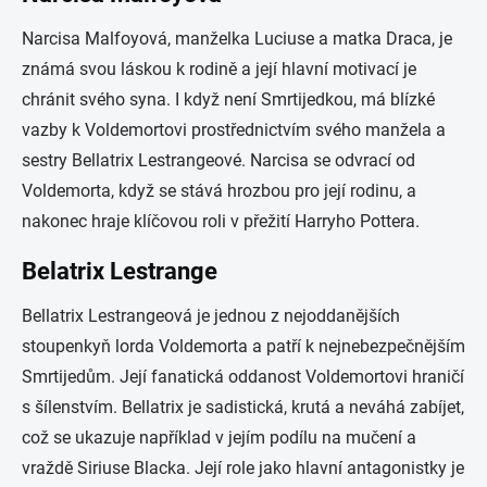
Narcisa Malfoyová, manželka Luciuse a matka Draca, je
známá svou láskou k rodině a její hlavní motivací je
chránit svého syna. I když není Smrtijedkou, má blízké
vazby k Voldemortovi prostřednictvím svého manžela a
sestry Bellatrix Lestrangeové. Narcisa se odvrací od
Voldemorta, když se stává hrozbou pro její rodinu, a
nakonec hraje klíčovou roli v přežití Harryho Pottera.
Belatrix Lestrange
Bellatrix Lestrangeová je jednou z nejoddanějších
stoupenkyň lorda Voldemorta a patří k nejnebezpečnějším
Smrtijedům. Její fanatická oddanost Voldemortovi hraničí
s šílenstvím. Bellatrix je sadistická, krutá a neváhá zabíjet,
což se ukazuje například v jejím podílu na mučení a
vraždě Siriuse Blacka. Její role jako hlavní antagonistky je