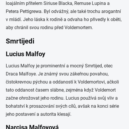
loajálním přítelem Siriuse Blacka, Remuse Lupina a
Petera Pettigrewa. Byl odvážný, ale také trochu arogantní
v mládí. Jeho láska k rodině a odvaha ho přivedly k oběti,
aby chránil svou rodinu před Voldemortem.
Smrtijedi
Lucius Malfoy
Lucius Malfoy je prominentní a mocný Smrtijed, otec
Draca Malfoye. Je známý svou zákeřnou povahou,
čistokrevnou pýchou a oddaností k Voldemortovi, ačkoli
tato oddanost časem slábne, zejména když Voldemort
začne ohrožovat jeho rodinu. Lucius používá svůj vliv a
bohatství k prosazování svých cílů, avšak na konci série
jeho postavení a autorita klesají.
Narcisa Malfoyová