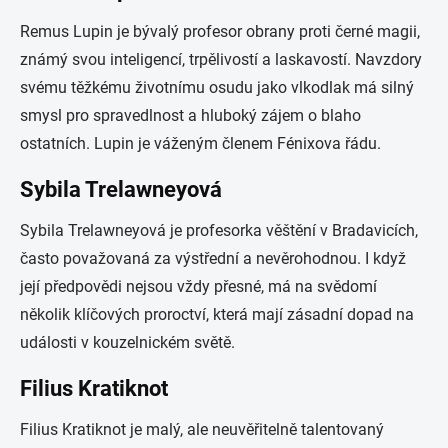
Remus Lupin je bývalý profesor obrany proti černé magii,
známý svou inteligencí, trpělivostí a laskavostí. Navzdory
svému těžkému životnímu osudu jako vlkodlak má silný
smysl pro spravedlnost a hluboký zájem o blaho
ostatních. Lupin je váženým členem Fénixova řádu.
Sybila Trelawneyová
Sybila Trelawneyová je profesorka věštění v Bradavicích,
často považovaná za výstřední a nevěrohodnou. I když
její předpovědi nejsou vždy přesné, má na svědomí
několik klíčových proroctví, která mají zásadní dopad na
události v kouzelnickém světě.
Filius Kratiknot
Filius Kratiknot je malý, ale neuvěřitelně talentovaný