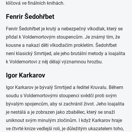
klíčová ve finálních knihách.
Fenrir Šedohřbet
Fenrir Šedohřbet je krutý a nebezpečný vlkodlak, který se
přidal k Voldemortovým stoupencům. Je známý tím, že
kousne a nakazí děti vlkodlačím prokletím. Šedohřbet
není klasický Smrtijed, ale jeho brutální metody a loajalita
k Voldemortovi z něj dělají významnou hrozbu.
Igor Karkarov
Igor Karkarov je bývalý Smrtijed a ředitel Kruvalu. Během
soudu s Voldemortovými stoupenci svědčí proti svým
bývalým spojencům, aby si zachránil život. Jeho loajalita
je nestálá a je zobrazen jako zbabělec, který se snaží
uniknout svým minulým zločinům. I když Karkarov hraje
ve čtvrté knize vedlejší roli, je důležitým ukazatelem toho,