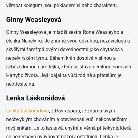
věrnost kolegům jsou příkladem silného charakteru.
Ginny Weasleyová
Ginny Weasleyová je mladší sestra Rona Weasleyho a
členka Nebelvíru. Je známá svou odvahou, nezávislostí a
skvělými famfrpálovými dovednostmi jako chytačka v
nebelvírském týmu. Během knih dospívá v silnou a
sebevědomou čarodějku, která se stává nedílnou součástí
Harryho života. Její loajalita vůči rodině a přátelům je
neotřesitelná.
Lenka Láskorádová
Lenka Láskorádová
, z Havraspáru, je známá svým
neobvyklým chováním a otevřeností vůči nekonvenčním
myšlenkám. Je to laskavá, chytrá a věrná přítelkyně, která
se nenechává ovlivňovat názory ostatních. Lenka je