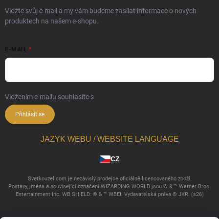
Vložte svůj e-mail a my vám budeme zasílat informace o nových
produktech na našem e-shopu.
E-MAIL
Vložením e-mailu souhlasíte s
podmínkami ochrany osobních údajů
Přihlásit se
JAZYK WEBU / WEBSITE LANGUAGE
CZ
Svetkouzel.com je nezávislý prodejce oficiálně licencovaného zboží.
Postavy, jména a související označení WIZARDING WORLD jsou © & ™ Warner Bros.
Entertainment Inc. WB SHIELD: © & ™ WBEI. Vydavatelská práva © JKR. (s26)