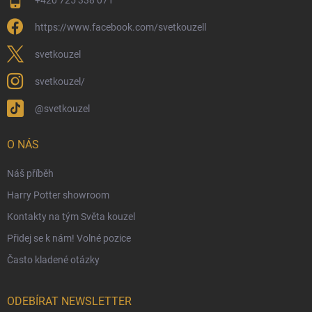
Reklamace a vrácení zboží
https://www.facebook.com/svetkouzell
Věrnostní program
Velkoobchod
svetkouzel
Ekologické balení objednávek
svetkouzel/
Obchodní podmínky
@svetkouzel
Podmínky ochrany osobních údajů
Ochranné známky a autorská práva
O NÁS
České Puncovní značky
Náš příběh
Harry Potter showroom
Kontakty na tým Světa kouzel
Přidej se k nám! Volné pozice
Často kladené otázky
ODEBÍRAT NEWSLETTER