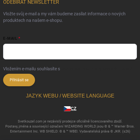
ODEBÍRAT NEWSLETTER
Vložte svůj e-mail a my vám budeme zasílat informace o nových
produktech na našem e-shopu.
E-MAIL
Vložením e-mailu souhlasíte s
podmínkami ochrany osobních údajů
Přihlásit se
JAZYK WEBU / WEBSITE LANGUAGE
CZ
Svetkouzel.com je nezávislý prodejce oficiálně licencovaného zboží.
Postavy, jména a související označení WIZARDING WORLD jsou © & ™ Warner Bros.
Entertainment Inc. WB SHIELD: © & ™ WBEI. Vydavatelská práva © JKR. (s26)