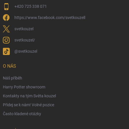
Moje objednávka
+420 725 338 071
Reklamace a vrácení zboží
https://www.facebook.com/svetkouzell
Věrnostní program
Velkoobchod
svetkouzel
Ekologické balení objednávek
svetkouzel/
Obchodní podmínky
@svetkouzel
Podmínky ochrany osobních údajů
Ochranné známky a autorská práva
O NÁS
České Puncovní značky
Náš příběh
Harry Potter showroom
Kontakty na tým Světa kouzel
Přidej se k nám! Volné pozice
Často kladené otázky