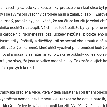
jali všechny čarodějky a kouzelníky, protože onen král chce být 
by i se svými psi všechny čaroděje našli a zajali, či zabili. Záro
el znalý, protože by jinak věděl, že naučit se kouzlit je velmi 
níků nechtěl nastoupit. Všichni se totiž báli, že by byli pro nemo
ců čarodějnic. Nicméně král bez „učitele“ nezůstal, protože jeho 
vními triky. Pošetilý a důvěřivý král se nechal obalamutit a přija
lik vzácných kamenů, které chtěl využívat při pronášení léčivých
ěnoval a mazaný šarlatán snadno získané poklady odnesl do své
 králi, se slovy, že jsou to velice mocné hůlky. Tak začalo jejic
místo pravých kouzel.
rálovská pradlena Alice, která viděla šarlatána i při trhání oněc
ího výsměchu nemohl nevšimnout. Její reakce se ho dotkla natolik,
terým předvede své schopnosti kouzlit. Vyděšený učitel se jej 