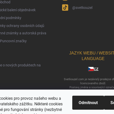
obchod
@svetkouzel
ické balení objednávek
dní podmínky
nky ochrany osobních údajů
nné známky a autorská práva
 Puncovní značky
JAZYK WEBU / WEBSI
LANGUAGE
ce o nových produktech na
CZ
Svetkouzel.com je nezávislý prodejce of
licencovaného zboží.
Postavy, jména a související označ
WIZARDING WORLD jsou © & ™ Warner
Entertainment Inc. WB SHIELD: © & ™
ookies pro provoz našeho webu a
Vydavatelská práva © JKR. (s26)
Odmítnout
S
vatelského zážitku. Některé cookies
né pro fungování stránky (nezbytné
sobních údajů