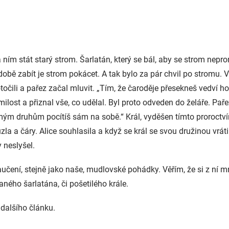
a ním stát starý strom. Šarlatán, který se bál, aby se strom nepro
podobě zabít je strom pokácet. A tak bylo za pár chvil po stromu. 
točili a pařez začal mluvit. „Tím, že čaroděje přesekneš vedví ho
milost a přiznal vše, co udělal. Byl proto odveden do želáře. Pařez
š mým druhům pocítíš sám na sobě.“ Král, vyděšen tímto proroctvím
a a čáry. Alice souhlasila a když se král se svou družinou vrátil
y neslyšel.
čení, stejně jako naše, mudlovské pohádky. Věřím, že si z ní mn
ného šarlatána, či pošetilého krále.
 dalšího článku.