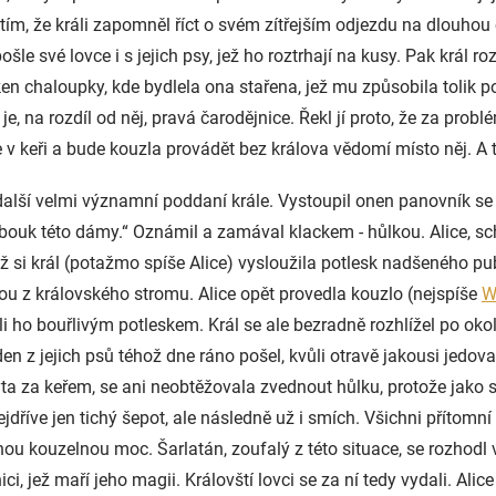
t tím, že králi zapomněl říct o svém zítřejším odjezdu na dlouho
šle své lovce i s jejich psy, jež ho roztrhají na kusy. Pak král 
en chaloupky, kde bydlela ona stařena, jež mu způsobila tolik pot
e, na rozdíl od něj, pravá čarodějnice. Řekl jí proto, že za probl
 v keři a bude kouzla provádět bez králova vědomí místo něj. A t
a další velmi významní poddaní krále. Vystoupil onen panovník s
obouk této dámy.“ Oznámil a zamával klackem - hůlkou. Alice, 
ž si král (potažmo spíše Alice) vysloužila potlesk nadšeného p
nou z královského stromu. Alice opět provedla kouzlo (nejspíše
W
i ho bouřlivým potleskem. Král se ale bezradně rozhlížel po okol
n z jejich psů téhož dne ráno pošel, kvůli otravě jakousi jedovato
yta za keřem, se ani neobtěžovala zvednout hůlku, protože jako s
dříve jen tichý šepot, ale následně už i smích. Všichni přítomní 
dnou kouzelnou moc. Šarlatán, zoufalý z této situace, se rozhodl 
nici, jež maří jeho magii. Královští lovci se za ní tedy vydali. Ali