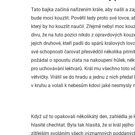
Tato bajka začíná nařízením krále, aby našli a za
bude moci kouzlit. Pověřil tedy proto své lovce, a
který by ho kouzlit naučil. Zřejmě nebyl moc kouz
divu, že na tuto pozici nikdo z opravdových kouzel
jejich druhové, kteří padli do spárů králových lov
své schopnosti čarovat přesvědčil několika primiti
požádal o spoustu zlata na nakoupení hůlek, něko
pro uchovávání lektvarů. Král mu všechno toto v
větvičky. Vrátil se do hradu a jednu z nich předal
v kruhu a volali k nebesům kdoví jaké nesmysly 
Když už to opakovali několikátý den, zahlédla je k
hlasitě chechtat. Byla tak hlasitá, že si král jej
zítřejším svoláním všech významných poddaných, k