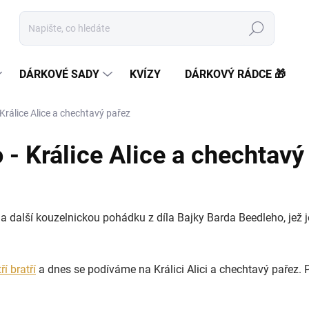
Hledat
DÁRKOVÉ SADY
KVÍZY
DÁRKOVÝ RÁDCE 🎁
Králice Alice a chechtavý pařez
- Králice Alice a chechtavý
na další kouzelnickou pohádku z díla Bajky Barda Beedleho, jež 
ří bratří
a dnes se podíváme na Králici Alici a chechtavý pařez. 