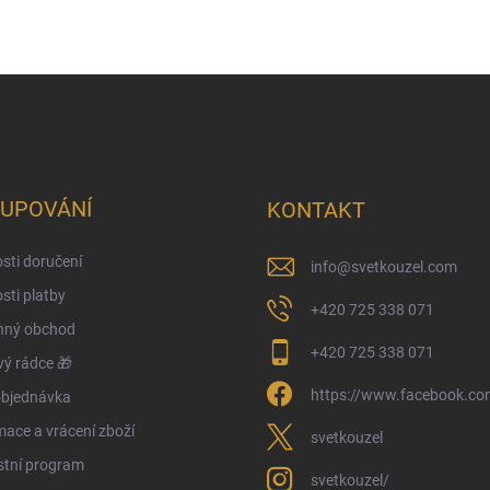
UPOVÁNÍ
KONTAKT
sti doručení
info
@
svetkouzel.com
ti platby
+420 725 338 071
ný obchod
+420 725 338 071
ý rádce 🎁
https://www.facebook.com
objednávka
ace a vrácení zboží
svetkouzel
stní program
svetkouzel/