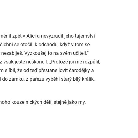
měnil zpět v Alici a nevyzradil jeho tajemství
Všichni se otočili k odchodu, když v tom se
 nezabiješ. Vyzkoušej to na svém učiteli.“
 však ještě neskončil. „Protože jsi mě rozpůlil,
 slíbil, že od teď přestane lovit čarodějky a
 do zámku, z pařezu vyběhl starý bílý králík,
oho kouzelnických dětí, stejně jako my,