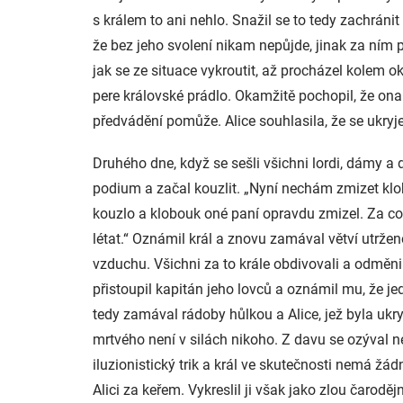
s králem to ani nehlo. Snažil se to tedy zachráni
že bez jeho svolení nikam nepůjde, jinak za ním po
jak se ze situace vykroutit, až procházel kolem ok
pere královské prádlo. Okamžitě pochopil, že ona j
předvádění pomůže. Alice souhlasila, že se ukryje
Druhého dne, když se sešli všichni lordi, dámy 
podium a začal kouzlit. „Nyní nechám zmizet kl
kouzlo a klobouk oné paní opravdu zmizel. Za co
létat.“ Oznámil král a znovu zamával větví utrže
vzduchu. Všichni za to krále obdivovali a odměnil
přistoupil kapitán jeho lovců a oznámil mu, že jede
tedy zamával rádoby hůlkou a Alice, jež byla ukr
mrtvého není v silách nikoho. Z davu se ozýval nej
iluzionistický trik a král ve skutečnosti nemá žá
Alici za keřem. Vykreslil ji však jako zlou čaroděj