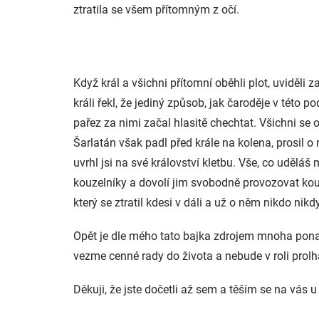
ztratila se všem přítomným z očí.
Když král a všichni přítomní oběhli plot, uviděli z
králi řekl, že jediný způsob, jak čaroděje v této 
pařez za nimi začal hlasitě chechtat. Všichni se o
Šarlatán však padl před krále na kolena, prosil o 
uvrhl jsi na své království kletbu. Vše, co udělá
kouzelníky a dovolí jim svobodně provozovat kouzl
který se ztratil kdesi v dáli a už o něm nikdo nikd
Opět je dle mého tato bajka zdrojem mnoha ponau
vezme cenné rady do života a nebude v roli prolha
Děkuji, že jste dočetli až sem a těším se na vás u