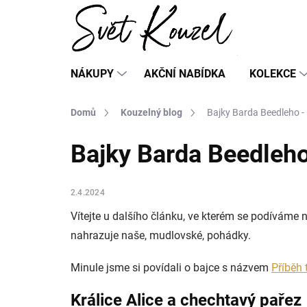
Přejít
na
obsah
NÁKUPY
AKČNÍ NABÍDKA
KOLEKCE
Domů
Kouzelný blog
Bajky Barda Beedleho - 
Bajky Barda Beedleho 
2.4.2024
Vítejte u dalšího článku, ve kterém se podíváme 
nahrazuje naše, mudlovské, pohádky.
Minule jsme si povídali o bajce s názvem
Příběh t
Králice Alice a chechtavý pařez