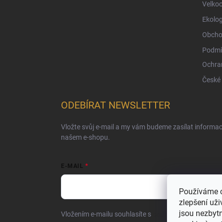
Velko
Ekolog
Obcho
Podmí
Ochra
České
ODEBÍRAT NEWSLETTER
Vložte svůj e-mail a my vám budeme zasílat informa
našem e-shopu.
E-MAIL
Používáme c
zlepšení uži
jsou nezbyt
Vložením e-mailu souhlasíte s
podmínkami ochrany o