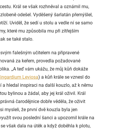
u cestu. Král se však rozhněval a oznámil mu,
rozzlobeně odešel. Vyděšený šarlatán přemýšlel,
íží. Uviděl, že sedí u stolu a vedle ní se samo
émy, které mu způsobila mu při zítřejším
ak se také stalo.
e svým falešným učitelem na připravené
schovaná za keřem, provedla požadované
ublika. „A teď vám ukážu, že můj kůň dokáže
ingardium Leviosa
) a kůň krále se vznesl do
í a hledal inspiraci na další kouzlo, až k němu
u bylinou a žádal, aby jej král oživil. Král
právná čarodějnice dobře věděla, že oživit
si mysleli, že první dvě kouzla byla jen
využít svou poslední šanci a upozornil krále na
ce se však dala na útěk a když doběhla k plotu,