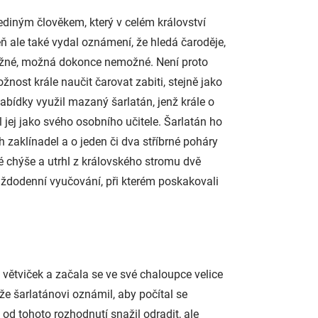
jediným člověkem, který v celém království
veň ale také vydal oznámení, že hledá čaroděje,
obtížné, možná dokonce nemožné. Není proto
žnost krále naučit čarovat zabiti, stejně jako
nabídky využil mazaný šarlatán, jenž krále o
l jej jako svého osobního učitele. Šarlatán ho
 zaklínadel a o jeden či dva stříbrné poháry
 chýše a utrhl z královského stromu dvě
h každodenní vyučování, při kterém poskakovali
h větviček a začala se ve své chaloupce velice
 že šarlatánovi oznámil, aby počítal se
od tohoto rozhodnutí snažil odradit, ale