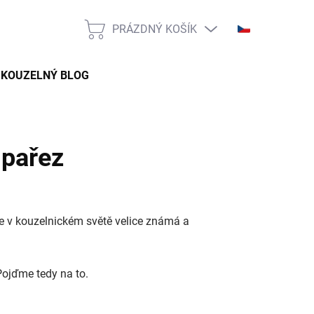
PRÁZDNÝ KOŠÍK
NÁKUPNÍ
KOŠÍK
KOUZELNÝ BLOG
 pařez
je v kouzelnickém světě velice známá a
Pojďme tedy na to.