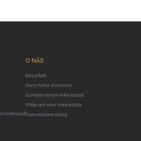
O NÁS
Náš příběh
Harry Potter showroom
Kontakty na tým Světa kouzel
Přidej se k nám! Volné pozice
/svetkouzell
Často kladené otázky