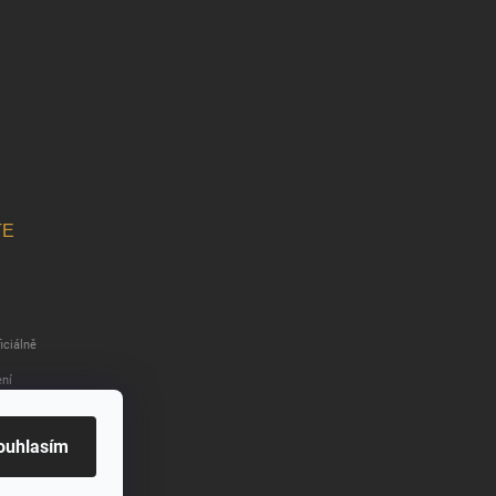
TE
iciálně
ení
 Bros.
 WBEI.
ouhlasím