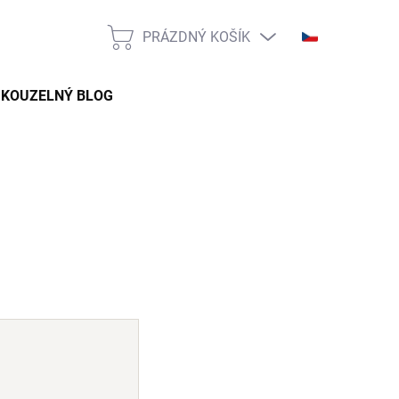
PRÁZDNÝ KOŠÍK
NÁKUPNÍ
KOŠÍK
KOUZELNÝ BLOG