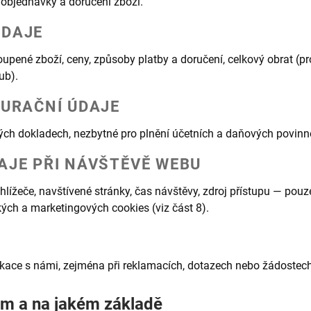
 objednávky a doručení zboží.
ÚDAJE
oupené zboží, ceny, způsoby platby a doručení, celkový obrat (pr
ub).
TURAČNÍ ÚDAJE
ch dokladech, nezbytné pro plnění účetních a daňových povinno
AJE PŘI NÁVŠTĚVĚ WEBU
rohlížeče, navštívené stránky, čas návštěvy, zdroj přístupu — po
kých a marketingových cookies (viz část 8).
ace s námi, zejména při reklamacích, dotazech nebo žádostec
em a na jakém základě