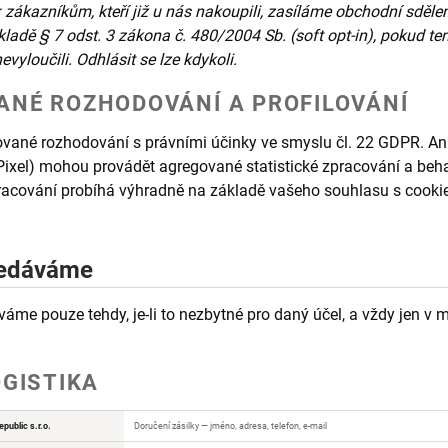
zákazníkům, kteří již u nás nakoupili, zasíláme obchodní sdělení
ladě § 7 odst. 3 zákona č. 480/2004 Sb. (soft opt-in), pokud t
yloučili. Odhlásit se lze kdykoli.
NÉ ROZHODOVÁNÍ A PROFILOVÁNÍ
ané rozhodování s právními účinky ve smyslu čl. 22 GDPR. Ana
Pixel) mohou provádět agregované statistické zpracování a beha
racování probíhá výhradně na základě vašeho souhlasu s cookie
ředáváme
áme pouze tehdy, je-li to nezbytné pro daný účel, a vždy jen 
OGISTIKA
public s.r.o.
Doručení zásilky — jméno, adresa, telefon, e-mail