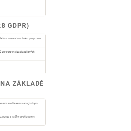
28 GDPR)
datům v rozsahu nutném pro provoz
ů pro personalizaci zasílaných
 NA ZÁKLADĚ
 vaším souhlasem s analytickými
u; pouze s vaším souhlasem s