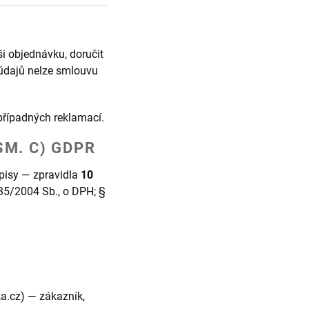
i objednávku, doručit
 údajů nelze smlouvu
případných reklamací.
SM. C) GDPR
pisy — zpravidla
10
35/2004 Sb., o DPH; §
a.cz) — zákazník,