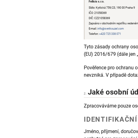
Fellicis s.r.o.
Sídlo: Kytlická 759/23, 190 00 Praha 9
IČO: 21058369
DIČ: CZ21058369
Zapsáno v obchodním rejstříku vedeném
E-mail:
info@svetkouzel.com
Telefon:
+420 725 338 071
Tyto zásady ochrany oso
(EU) 2016/679 (dále jen
Pověřence pro ochranu 
nevzniká. V případě dot
Jaké osobní ú
2.
Zpracováváme pouze osobn
IDENTIFIKAČN
Jméno, příjmení, doručova