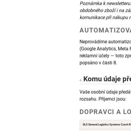
Poznámka k newsletteru: 
obdobného zboží i na zák
komunikace při nákupu nev
AUTOMATIZOVA
Neprovádíme automatizov
(Google Analytics, Meta 
reklamní účely — toto zp
popsáno v části 8.
Komu údaje p
4.
Vaše osobní údaje předáv
rozsahu. Příjemci jsou:
DOPRAVCI A L
GLS General Logistics Systems Czech Re