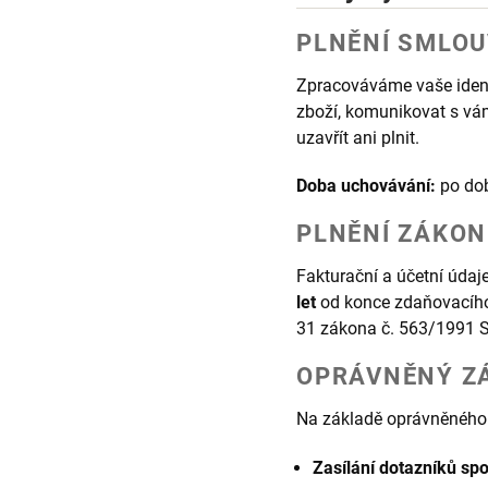
PLNĚNÍ SMLOUV
Zpracováváme vaše identi
zboží, komunikovat s vá
uzavřít ani plnit.
Doba uchovávání:
po dob
PLNĚNÍ ZÁKONN
Fakturační a účetní úda
let
od konce zdaňovacího 
31 zákona č. 563/1991 Sb
OPRÁVNĚNÝ ZÁJ
Na základě oprávněného
Zasílání dotazníků sp