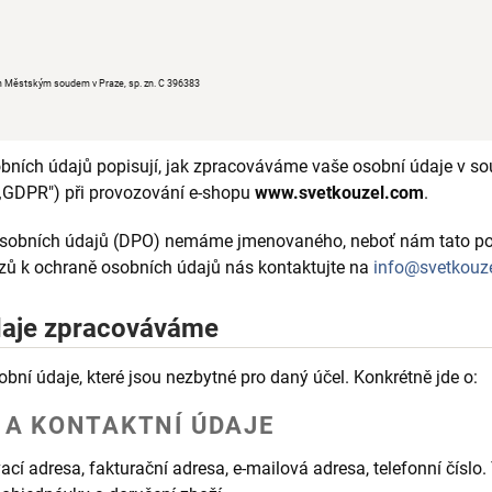
 Městským soudem v Praze, sp. zn. C 396383
bních údajů popisují, jak zpracováváme vaše osobní údaje v so
 „GDPR") při provozování e-shopu
www.svetkouzel.com
.
osobních údajů (DPO) nemáme jmenovaného, neboť nám tato po
azů k ochraně osobních údajů nás kontaktujte na
info@svetkouz
daje zpracováváme
í údaje, které jsou nezbytné pro daný účel. Konkrétně jde o:
Í A KONTAKTNÍ ÚDAJE
cí adresa, fakturační adresa, e-mailová adresa, telefonní číslo.