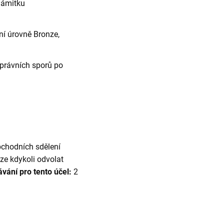
námitku
ní úrovně Bronze,
právních sporů po
bchodních sdělení
lze kdykoli odvolat
vání pro tento účel:
2