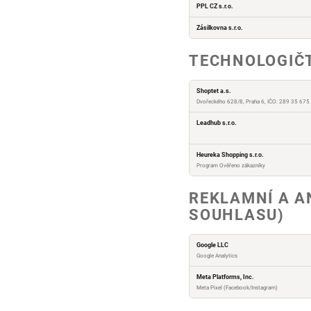
PPL CZ s.r.o.
Zásilkovna s.r.o.
TECHNOLOGIČT
Shoptet a.s.
Dvořeckého 628/8, Praha 6, IČO: 289 35 675
Leadhub s.r.o.
Heureka Shopping s.r.o.
Program Ověřeno zákazníky
REKLAMNÍ A A
SOUHLASU)
Google LLC
Google Analytics
Meta Platforms, Inc.
Meta Pixel (Facebook/Instagram)