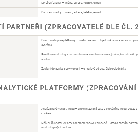
Doručení zásilky — jméno, adresa, telefon, e-mail
Doručení zásilky — jméno, adresa, telefon, e-mail
Í PARTNEŘI (ZPRACOVATELÉ DLE ČL. 
Provoz e-shopové platformy — přístup ke všem objednávkovým a zákaznickým 
systému
E-mailový marketing a automatizace — e-mailová adresa, jméno, historie nákup
sdělení
Zasílání dotazníku spokojenosti — e-mailová adresa, číslo objednávky
NALYTICKÉ PLATFORMY (ZPRACOVÁNÍ
Analýza návštěvnosti webu — anonymizovaná data o chování na webu; pouze s
cookies
Měření účinnosti reklamy a remarketingové kampaně — data o chování na web
marketingovými cookies