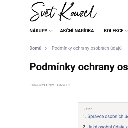
Přejít
na
obsah
NÁKUPY
AKČNÍ NABÍDKA
KOLEKCE
Domů
Podmínky ochrany osobních údajů
Podmínky ochrany os
Platné od 19. 6. 2026 · Fellicis s.r.o.
OBSAH
Správce osobních ú
Jaké osobní údaje 