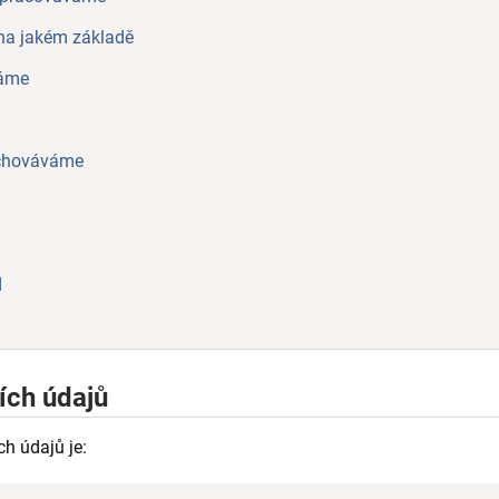
na jakém základě
váme
uchováváme
d
ích údajů
h údajů je: