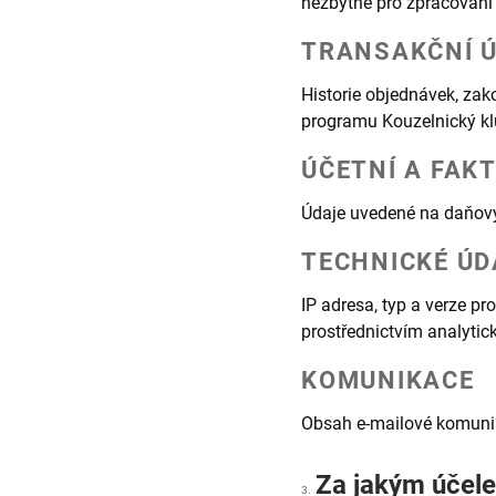
nezbytné pro zpracování
TRANSAKČNÍ 
Historie objednávek, zak
programu Kouzelnický kl
ÚČETNÍ A FAK
Údaje uvedené na daňový
TECHNICKÉ ÚD
IP adresa, typ a verze p
prostřednictvím analytic
KOMUNIKACE
Obsah e-mailové komunik
Za jakým účel
3.