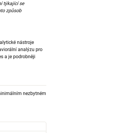
 týkající se
ento způsob
lytické nástroje
viorální analýzu pro
s a je podrobněji
v minimálním nezbytném