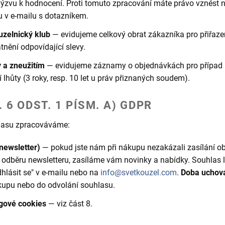
 výzvu k hodnocení. Proti tomuto zpracování máte právo vznést 
u v e-mailu s dotazníkem.
uzelnický klub
— evidujeme celkový obrat zákazníka pro přiřaze
tnění odpovídající slevy.
 a zneužitím
— evidujeme záznamy o objednávkách pro případ 
lhůty (3 roky, resp. 10 let u práv přiznaných soudem).
 6 ODST. 1 PÍSM. A) GDPR
lasu zpracováváme:
newsletter)
— pokud jste nám při nákupu nezakázali zasílání o
i k odběru newsletteru, zasíláme vám novinky a nabídky. Souhlas 
hlásit se" v e-mailu nebo na
info@svetkouzel.com
.
Doba uchová
kupu nebo do odvolání souhlasu.
gové cookies
— viz část 8.