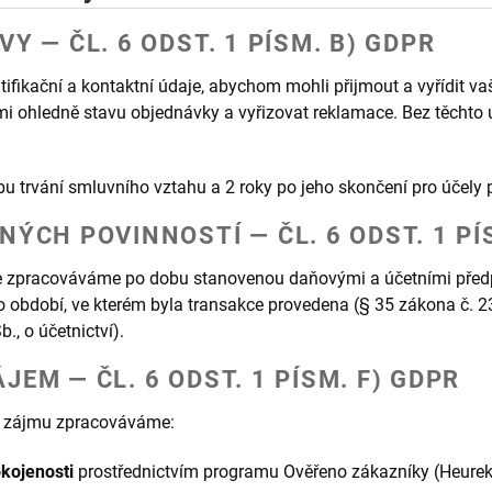
Y — ČL. 6 ODST. 1 PÍSM. B) GDPR
fikační a kontaktní údaje, abychom mohli přijmout a vyřídit vaš
mi ohledně stavu objednávky a vyřizovat reklamace. Bez těchto
u trvání smluvního vztahu a 2 roky po jeho skončení pro účely 
ÝCH POVINNOSTÍ — ČL. 6 ODST. 1 PÍ
je zpracováváme po dobu stanovenou daňovými a účetními před
období, ve kterém byla transakce provedena (§ 35 zákona č. 2
., o účetnictví).
EM — ČL. 6 ODST. 1 PÍSM. F) GDPR
 zájmu zpracováváme:
okojenosti
prostřednictvím programu Ověřeno zákazníky (Heurek