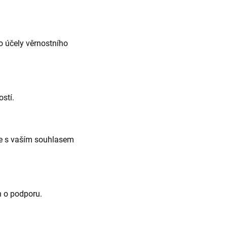
o účely věrnostního
stí.
uze s vaším souhlasem
h o podporu.