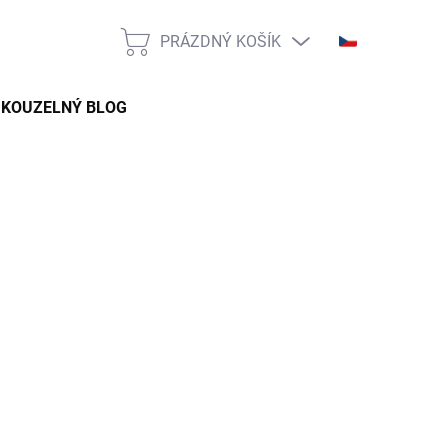
PRÁZDNÝ KOŠÍK
NÁKUPNÍ
KOŠÍK
KOUZELNÝ BLOG