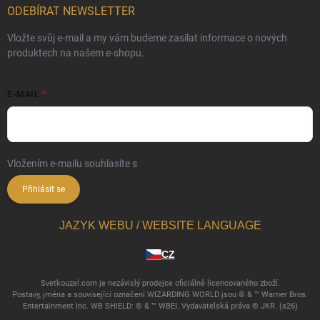
ODEBÍRAT NEWSLETTER
Vložte svůj e-mail a my vám budeme zasílat informace o nových
produktech na našem e-shopu.
E-MAIL
Vložením e-mailu souhlasíte s
podmínkami ochrany osobních údajů
Přihlásit se
JAZYK WEBU / WEBSITE LANGUAGE
CZ
Svetkouzel.com je nezávislý prodejce oficiálně licencovaného zboží.
Postavy, jména a související označení WIZARDING WORLD jsou © & ™ Warner Bros.
Entertainment Inc. WB SHIELD: © & ™ WBEI. Vydavatelská práva © JKR. (s26)