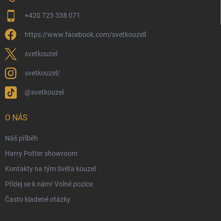
Moje objednávka
+420 725 338 071
Reklamace a vrácení zboží
https://www.facebook.com/svetkouzell
Věrnostní program
Velkoobchod
svetkouzel
Ekologické balení objednávek
svetkouzel/
Obchodní podmínky
@svetkouzel
Podmínky ochrany osobních údajů
Ochranné známky a autorská práva
O NÁS
České Puncovní značky
Náš příběh
Harry Potter showroom
Kontakty na tým Světa kouzel
Přidej se k nám! Volné pozice
Často kladené otázky