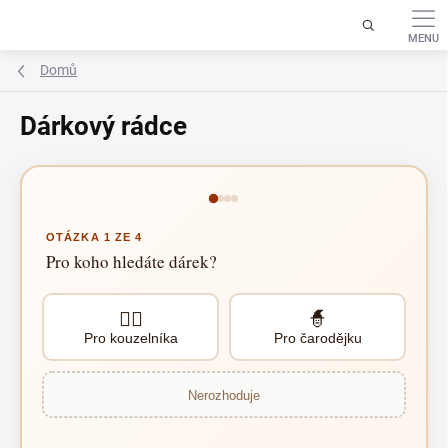
Přejít
na
obsah
Domů
Dárkový rádce
OTÁZKA 1 ZE 4
Pro koho hledáte dárek?
🧙‍♂️
🧙
Pro kouzelníka
Pro čarodějku
Nerozhoduje