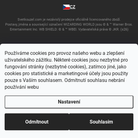
CZ
Svetkouzel.com je nezávislý prodejce oficiálně licencovaného zboží.
Postavy, jména a související označení WIZARDING WORLD jsou © & ™ Warner Bros.
Entertainment Inc. WB SHIELD: © & ™ WBEI. Vydavatelská práva © JKR. (s26)
Používáme cookies pro provoz našeho webu a zlepšení
uživatelského zážitku. Některé cookies jsou nezbytné pro
fungování stránky (nezbytné cookies), zatímco jiné, jako
cookies pro statistické a marketingové účely jsou použity
pouze s Vaším souhlasem. Odmítnutí souhlasu nebrání
používání webu
Copyright 2026
Svět kouzel
. Všechna práva vyhrazena.
Upravit nastavení
cookies
Nastavení
Vytvořil Shoptet
Odmítnout
Souhlasím
Domů
Katalog
Akce
Můj účet
Košík