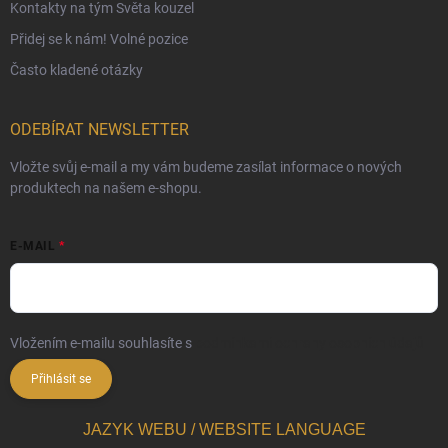
Kontakty na tým Světa kouzel
Přidej se k nám! Volné pozice
Často kladené otázky
ODEBÍRAT NEWSLETTER
Vložte svůj e-mail a my vám budeme zasílat informace o nových
produktech na našem e-shopu.
E-MAIL
Vložením e-mailu souhlasíte s
podmínkami ochrany osobních údajů
Přihlásit se
JAZYK WEBU / WEBSITE LANGUAGE