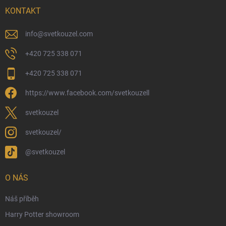
Možnosti doručení
KONTAKT
Možnosti platby
Kamenný obchod
info
@
svetkouzel.com
Dárkový rádce 🎁
+420 725 338 071
Moje objednávka
+420 725 338 071
Reklamace a vrácení zboží
https://www.facebook.com/svetkouzell
Věrnostní program
Velkoobchod
svetkouzel
Ekologické balení objednávek
svetkouzel/
Obchodní podmínky
@svetkouzel
Podmínky ochrany osobních údajů
Ochranné známky a autorská práva
O NÁS
České Puncovní značky
Náš příběh
Harry Potter showroom