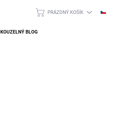
PRÁZDNÝ KOŠÍK
NÁKUPNÍ
KOŠÍK
KOUZELNÝ BLOG