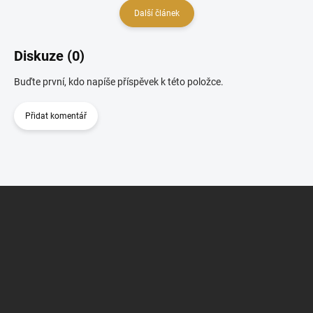
Další článek
Diskuze (0)
Buďte první, kdo napíše příspěvek k této položce.
Přidat komentář
Z
á
p
a
t
í