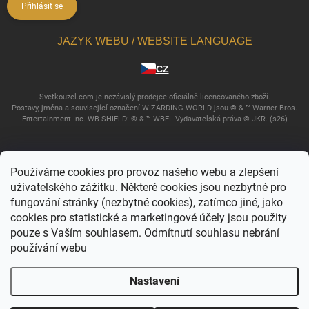
Přihlásit se
JAZYK WEBU / WEBSITE LANGUAGE
CZ
Svetkouzel.com je nezávislý prodejce oficiálně licencovaného zboží.
Postavy, jména a související označení WIZARDING WORLD jsou © & ™ Warner Bros.
Entertainment Inc. WB SHIELD: © & ™ WBEI. Vydavatelská práva © JKR. (s26)
Používáme cookies pro provoz našeho webu a zlepšení
uživatelského zážitku. Některé cookies jsou nezbytné pro
fungování stránky (nezbytné cookies), zatímco jiné, jako
cookies pro statistické a marketingové účely jsou použity
pouze s Vaším souhlasem. Odmítnutí souhlasu nebrání
používání webu
Copyright 2026
Svět kouzel
. Všechna práva vyhrazena.
Upravit nastavení
cookies
Nastavení
Vytvořil Shoptet