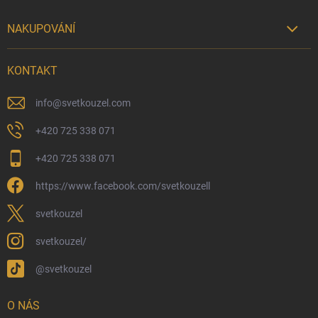
NAKUPOVÁNÍ

Možnosti doručení
KONTAKT
Možnosti platby
Kamenný obchod
info
@
svetkouzel.com
Dárkový rádce 🎁
+420 725 338 071
Moje objednávka
+420 725 338 071
Reklamace a vrácení zboží
https://www.facebook.com/svetkouzell
Věrnostní program
Velkoobchod
svetkouzel
Ekologické balení objednávek
svetkouzel/
Obchodní podmínky
@svetkouzel
Podmínky ochrany osobních údajů
Ochranné známky a autorská práva
O NÁS