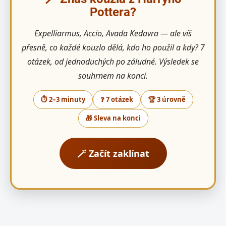
Pottera?
Expelliarmus, Accio, Avada Kedavra — ale víš
přesně, co každé kouzlo dělá, kdo ho použil a kdy? 7
otázek, od jednoduchých po záludné. Výsledek se
souhrnem na konci.
⏱ 2–3 minuty
❓ 7 otázek
🏆 3 úrovně
🎁 Sleva na konci
🪄 Začít zaklínat