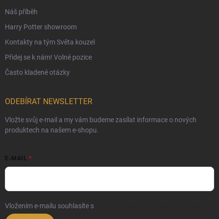
České Puncovní značky
Náš příběh
Harry Potter showroom
Kontakty na tým Světa kouzel
Přidej se k nám! Volné pozice
Často kladené otázky
ODEBÍRAT NEWSLETTER
Vložte svůj e-mail a my vám budeme zasílat informace o nových
produktech na našem e-shopu.
E-MAIL
Vložením e-mailu souhlasíte s
podmínkami ochrany osobních údajů