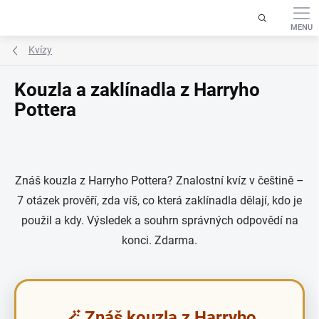
Přejít
na
obsah
Kvízy
Kouzla a zaklínadla z Harryho
Pottera
Znáš kouzla z Harryho Pottera? Znalostní kvíz v češtině –
7 otázek prověří, zda víš, co která zaklínadla dělají, kdo je
použil a kdy. Výsledek a souhrn správných odpovědí na
konci. Zdarma.
🪄 Znáš kouzla z Harryho