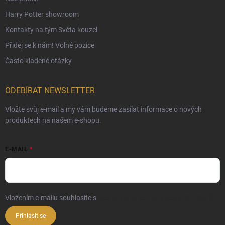
Harry Potter showroom
Kontakty na tým Světa kouzel
Přidej se k nám! Volné pozice
Často kladené otázky
ODEBÍRAT NEWSLETTER
Vložte svůj e-mail a my vám budeme zasílat informace o nových
produktech na našem e-shopu.
E-MAIL
Vložením e-mailu souhlasíte s
podmínkami ochrany osobních údajů
Přihlásit se