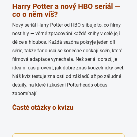
Harry Potter a nový HBO seriál —
co o něm víš?
Nový seriál Harry Potter od HBO slibuje to, co filmy
nestihly — věrné zpracování každé knihy v celé její
délce a hloubce. Každá sezóna pokryje jeden díl
série, takže fanoušci se konečně dočkají scén, které
filmová adaptace vynechala. Než seriál dorazí, je
ideální čas prověřit, jak dobře znáš kouzelnický svět.
Náš kvíz testuje znalosti od základů až po záludné
detaily, na které i zkušení Potterheads občas
zapomínají.
Časté otázky o kvízu