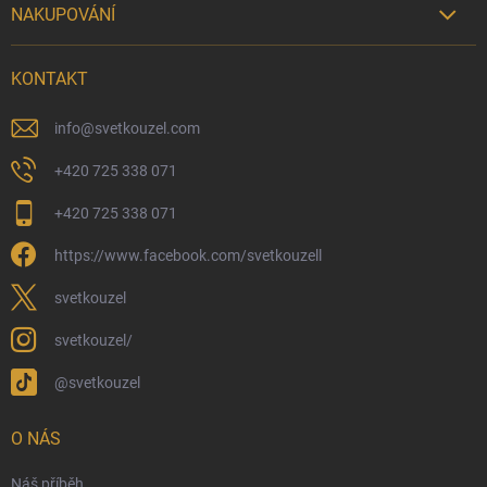
NAKUPOVÁNÍ

Možnosti doručení
KONTAKT
Možnosti platby
Kamenný obchod
info
@
svetkouzel.com
Dárkový rádce 🎁
+420 725 338 071
Moje objednávka
+420 725 338 071
Reklamace a vrácení zboží
https://www.facebook.com/svetkouzell
Věrnostní program
Velkoobchod
svetkouzel
Ekologické balení objednávek
svetkouzel/
Obchodní podmínky
@svetkouzel
Podmínky ochrany osobních údajů
Ochranné známky a autorská práva
O NÁS
České Puncovní značky
Náš příběh