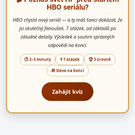
HBO seriálu?
HBO chystá nový seriál — a ty máš šanci dokázat, že
jsi skutečný fanoušek. 7 otázek, od základů po
záludné detaily. Výsledek a souhrn správných
odpovědí na konci.
⏱ 2–3 minuty
❓ 7 otázek
🏆 3 úrovně
🎁 Sleva na konci
Zahájit kvíz