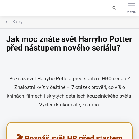
Přejít
na
obsah
Kvízy
Jak moc znáte svět Harryho Potter
před nástupem nového seriálu?
Poznáš svět Harryho Pottera před startem HBO seriálu?
Znalostní kvíz v češtině – 7 otázek prověří, co víš o
knihách, filmech i skrytých detailech kouzelnického světa.
Výsledek okamžitě, zdarma.
🎬 Poznáš svět HP před startem