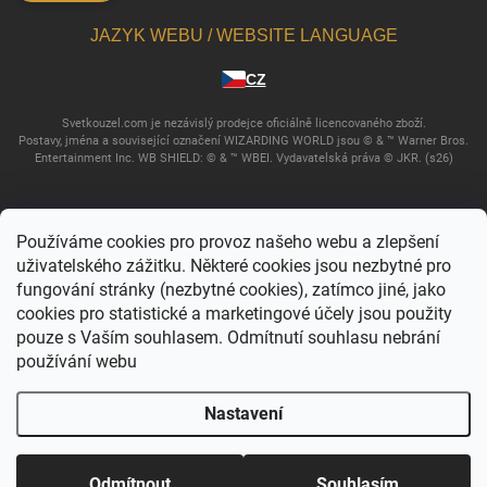
JAZYK WEBU / WEBSITE LANGUAGE
CZ
Svetkouzel.com je nezávislý prodejce oficiálně licencovaného zboží.
Postavy, jména a související označení WIZARDING WORLD jsou © & ™ Warner Bros.
Entertainment Inc. WB SHIELD: © & ™ WBEI. Vydavatelská práva © JKR. (s26)
Používáme cookies pro provoz našeho webu a zlepšení
uživatelského zážitku. Některé cookies jsou nezbytné pro
fungování stránky (nezbytné cookies), zatímco jiné, jako
cookies pro statistické a marketingové účely jsou použity
pouze s Vaším souhlasem. Odmítnutí souhlasu nebrání
používání webu
Copyright 2026
Svět kouzel
. Všechna práva vyhrazena.
Upravit nastavení
cookies
Nastavení
Vytvořil Shoptet
Odmítnout
Souhlasím