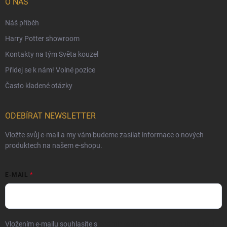
O NÁS
České Puncovní značky
Náš příběh
Harry Potter showroom
Kontakty na tým Světa kouzel
Přidej se k nám! Volné pozice
Často kladené otázky
ODEBÍRAT NEWSLETTER
Vložte svůj e-mail a my vám budeme zasílat informace o nových
produktech na našem e-shopu.
E-MAIL
Vložením e-mailu souhlasíte s
podmínkami ochrany osobních údajů