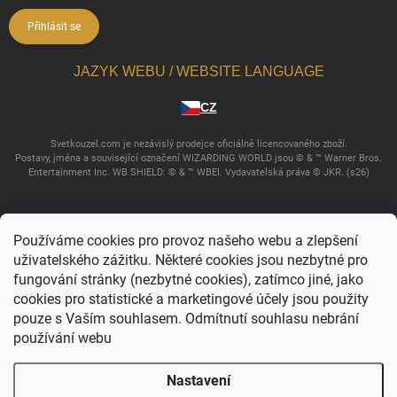
Přihlásit se
JAZYK WEBU / WEBSITE LANGUAGE
CZ
Svetkouzel.com je nezávislý prodejce oficiálně licencovaného zboží.
Postavy, jména a související označení WIZARDING WORLD jsou © & ™ Warner Bros.
Entertainment Inc. WB SHIELD: © & ™ WBEI. Vydavatelská práva © JKR. (s26)
Používáme cookies pro provoz našeho webu a zlepšení
uživatelského zážitku. Některé cookies jsou nezbytné pro
fungování stránky (nezbytné cookies), zatímco jiné, jako
cookies pro statistické a marketingové účely jsou použity
pouze s Vaším souhlasem. Odmítnutí souhlasu nebrání
používání webu
Copyright 2026
Svět kouzel
. Všechna práva vyhrazena.
Upravit nastavení
cookies
Nastavení