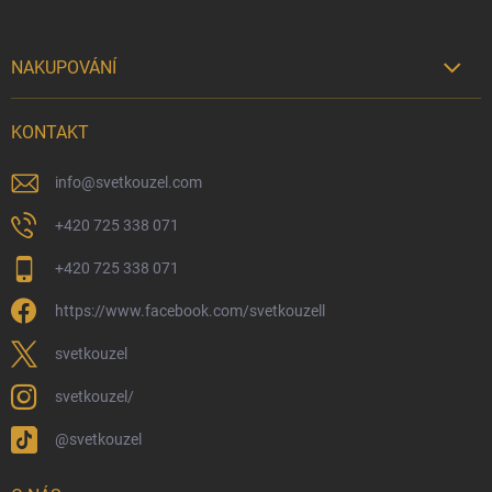
NAKUPOVÁNÍ

Možnosti doručení
KONTAKT
Možnosti platby
Kamenný obchod
info
@
svetkouzel.com
Dárkový rádce 🎁
+420 725 338 071
Moje objednávka
+420 725 338 071
Reklamace a vrácení zboží
https://www.facebook.com/svetkouzell
Věrnostní program
Velkoobchod
svetkouzel
Ekologické balení objednávek
svetkouzel/
Obchodní podmínky
@svetkouzel
Podmínky ochrany osobních údajů
Ochranné známky a autorská práva