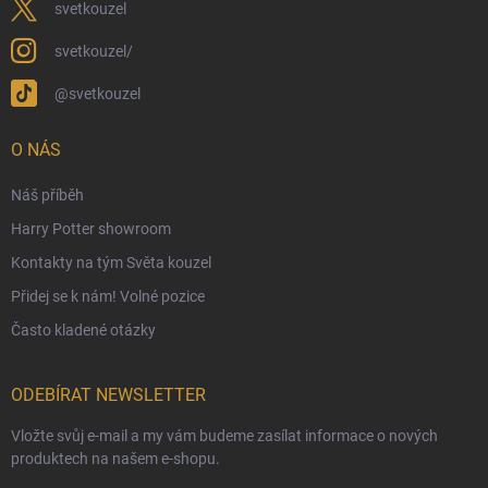
Velkoobchod
svetkouzel
Ekologické balení objednávek
svetkouzel/
Obchodní podmínky
@svetkouzel
Podmínky ochrany osobních údajů
Ochranné známky a autorská práva
O NÁS
České Puncovní značky
Náš příběh
Harry Potter showroom
Kontakty na tým Světa kouzel
Přidej se k nám! Volné pozice
Často kladené otázky
ODEBÍRAT NEWSLETTER
Vložte svůj e-mail a my vám budeme zasílat informace o nových
produktech na našem e-shopu.