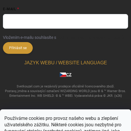
E-MAIL
Vložením e-mailu souhlasíte s
podmínkami ochrany osobních údajů
Přihlásit se
JAZYK WEBU / WEBSITE LANGUAGE
CZ
Svetkouzel.com je nezávislý prodejce oficiálně licencovaného zboží.
Postavy, jména a související označení WIZARDING WORLD jsou © & ™ Warner Bros.
Entertainment Inc. WB SHIELD: © & ™ WBEI. Vydavatelská práva © JKR. (s26)
Používáme cookies pro provoz našeho webu a zlepšení
uživatelského zážitku. Některé cookies jsou nezbytné pro