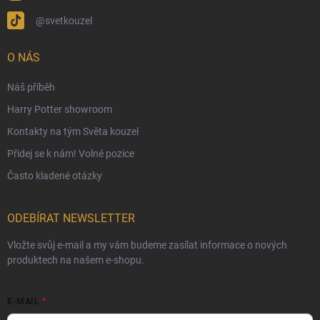
Obchodní podmínky
@svetkouzel
Podmínky ochrany osobních údajů
Ochranné známky a autorská práva
O NÁS
České Puncovní značky
Náš příběh
Harry Potter showroom
Kontakty na tým Světa kouzel
Přidej se k nám! Volné pozice
Často kladené otázky
ODEBÍRAT NEWSLETTER
Vložte svůj e-mail a my vám budeme zasílat informace o nových
produktech na našem e-shopu.
E-MAIL