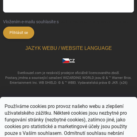
Vložením e-mailu souhlasíte s
podmínkami ochrany osobních údajů
Přihlásit se
JAZYK WEBU / WEBSITE LANGUAGE
CZ
Svetkouzel.com je nezávislý prodejce oficiálně licencovaného zboží.
Postavy, jména a související označení WIZARDING WORLD jsou © & ™ Warner Bros.
Entertainment Inc. WB SHIELD: © & ™ WBEI. Vydavatelská práva © JKR. (s26)
Používáme cookies pro provoz našeho webu a zlepšení
uživatelského zážitku. Některé cookies jsou nezbytné pro
fungování stránky (nezbytné cookies), zatímco jiné, jako
cookies pro statistické a marketingové účely jsou použity
pouze s Vaším souhlasem. Odmítnutí souhlasu nebrání