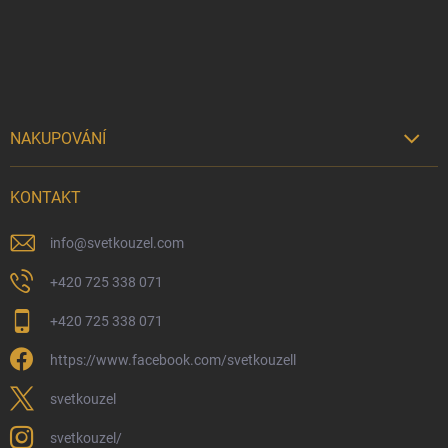
t
í
NAKUPOVÁNÍ

Možnosti doručení
KONTAKT
Možnosti platby
Kamenný obchod
info
@
svetkouzel.com
Dárkový rádce 🎁
+420 725 338 071
Moje objednávka
+420 725 338 071
Reklamace a vrácení zboží
https://www.facebook.com/svetkouzell
Věrnostní program
Velkoobchod
svetkouzel
Ekologické balení objednávek
svetkouzel/