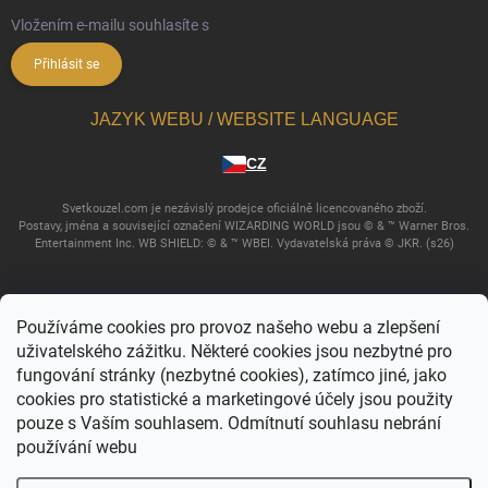
Vložením e-mailu souhlasíte s
podmínkami ochrany osobních údajů
Přihlásit se
JAZYK WEBU / WEBSITE LANGUAGE
CZ
Svetkouzel.com je nezávislý prodejce oficiálně licencovaného zboží.
Postavy, jména a související označení WIZARDING WORLD jsou © & ™ Warner Bros.
Entertainment Inc. WB SHIELD: © & ™ WBEI. Vydavatelská práva © JKR. (s26)
Používáme cookies pro provoz našeho webu a zlepšení
uživatelského zážitku. Některé cookies jsou nezbytné pro
fungování stránky (nezbytné cookies), zatímco jiné, jako
cookies pro statistické a marketingové účely jsou použity
pouze s Vaším souhlasem. Odmítnutí souhlasu nebrání
používání webu
Copyright 2026
Svět kouzel
. Všechna práva vyhrazena.
Upravit nastavení