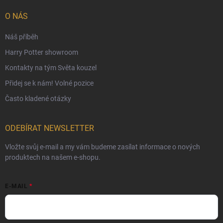
Ochranné známky a autorská práva
O NÁS
České Puncovní značky
Náš příběh
Harry Potter showroom
Kontakty na tým Světa kouzel
Přidej se k nám! Volné pozice
Často kladené otázky
ODEBÍRAT NEWSLETTER
Vložte svůj e-mail a my vám budeme zasílat informace o nových
produktech na našem e-shopu.
E-MAIL