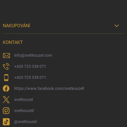
NAKUPOVÁNÍ

Možnosti doručení
KONTAKT
Možnosti platby
Kamenný obchod
info
@
svetkouzel.com
Dárkový rádce 🎁
+420 725 338 071
Moje objednávka
+420 725 338 071
Reklamace a vrácení zboží
https://www.facebook.com/svetkouzell
Věrnostní program
Velkoobchod
svetkouzel
Ekologické balení objednávek
svetkouzel/
Obchodní podmínky
@svetkouzel
Podmínky ochrany osobních údajů