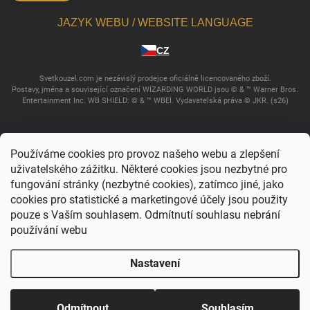
JAZYK WEBU / WEBSITE LANGUAGE
CZ
Svetkouzel.com je nezávislý prodejce oficiálně licencovaného zboží.
Postavy, jména a související označení WIZARDING WORLD jsou © & ™ Warner Bros.
Entertainment Inc. WB SHIELD: © & ™ WBEI. Vydavatelská práva © JKR. (s26)
Používáme cookies pro provoz našeho webu a zlepšení
uživatelského zážitku. Některé cookies jsou nezbytné pro
fungování stránky (nezbytné cookies), zatímco jiné, jako
cookies pro statistické a marketingové účely jsou použity
pouze s Vaším souhlasem. Odmítnutí souhlasu nebrání
používání webu
Copyright 2026
Svět kouzel
. Všechna práva vyhrazena.
Upravit nastavení
cookies
Nastavení
Vytvořil Shoptet
Odmítnout
Souhlasím