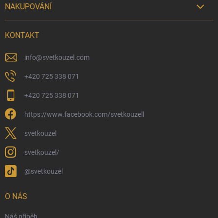
NAKUPOVÁNÍ

Možnosti doručení
KONTAKT
Možnosti platby
Kamenný obchod
info
@
svetkouzel.com
Dárkový rádce 🎁
+420 725 338 071
Moje objednávka
+420 725 338 071
Reklamace a vrácení zboží
https://www.facebook.com/svetkouzell
Věrnostní program
Velkoobchod
svetkouzel
Ekologické balení objednávek
svetkouzel/
Obchodní podmínky
@svetkouzel
Podmínky ochrany osobních údajů
Ochranné známky a autorská práva
O NÁS
České Puncovní značky
Náš příběh