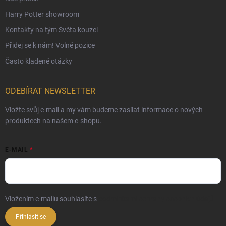
Harry Potter showroom
Kontakty na tým Světa kouzel
Přidej se k nám! Volné pozice
Často kladené otázky
ODEBÍRAT NEWSLETTER
Vložte svůj e-mail a my vám budeme zasílat informace o nových
produktech na našem e-shopu.
E-MAIL
Vložením e-mailu souhlasíte s
podmínkami ochrany osobních údajů
Přihlásit se