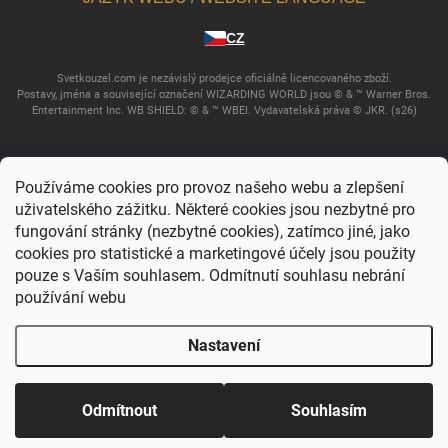
CZ
Svetkouzel.com je nezávislý prodejce oficiálně licencovaného zboží.
Postavy, jména a související označení WIZARDING WORLD jsou © & ™ Warner Bros.
Entertainment Inc. WB SHIELD: © & ™ WBEI. Vydavatelská práva © JKR. (s26)
Používáme cookies pro provoz našeho webu a zlepšení
uživatelského zážitku. Některé cookies jsou nezbytné pro
fungování stránky (nezbytné cookies), zatímco jiné, jako
cookies pro statistické a marketingové účely jsou použity
pouze s Vaším souhlasem. Odmítnutí souhlasu nebrání
používání webu
Copyright 2026
Svět kouzel
. Všechna práva vyhrazena.
Upravit nastavení
cookies
Nastavení
Vytvořil Shoptet
Odmítnout
Souhlasím
Domů
Katalog
Akce
Můj účet
Košík