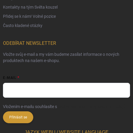
Kontakty na tým Světa kouzel
Přidej se k nám! Volné pozice
Často kladené otázky
ODEBÍRAT NEWSLETTER
Vložte svůj e-mail a my vám budeme zasílat informace o nových
produktech na našem e-shopu.
E-MAIL
Vložením e-mailu souhlasíte s
podmínkami ochrany osobních údajů
Přihlásit se
JAZYK WEBU / WEBSITE LANGUAGE