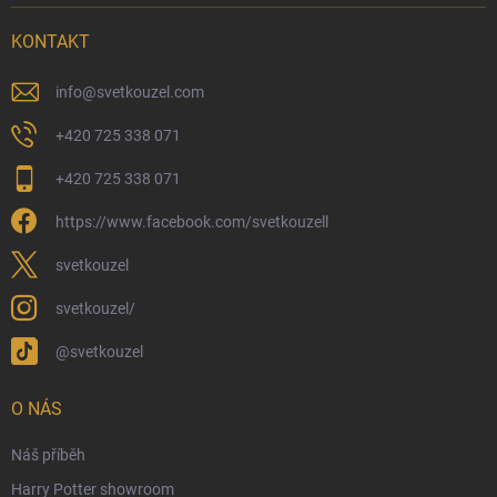
Možnosti doručení
KONTAKT
Možnosti platby
Kamenný obchod
info
@
svetkouzel.com
Dárkový rádce 🎁
+420 725 338 071
Moje objednávka
+420 725 338 071
Reklamace a vrácení zboží
https://www.facebook.com/svetkouzell
Věrnostní program
Velkoobchod
svetkouzel
Ekologické balení objednávek
svetkouzel/
Obchodní podmínky
@svetkouzel
Podmínky ochrany osobních údajů
Ochranné známky a autorská práva
O NÁS
České Puncovní značky
Náš příběh
Harry Potter showroom