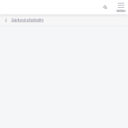
Přejít
na
obsah
Dárkové předměty