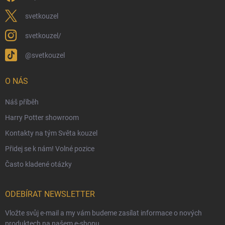
Velkoobchod
svetkouzel
Ekologické balení objednávek
svetkouzel/
Obchodní podmínky
@svetkouzel
Podmínky ochrany osobních údajů
Ochranné známky a autorská práva
O NÁS
České Puncovní značky
Náš příběh
Harry Potter showroom
Kontakty na tým Světa kouzel
Přidej se k nám! Volné pozice
Často kladené otázky
ODEBÍRAT NEWSLETTER
Vložte svůj e-mail a my vám budeme zasílat informace o nových
produktech na našem e-shopu.