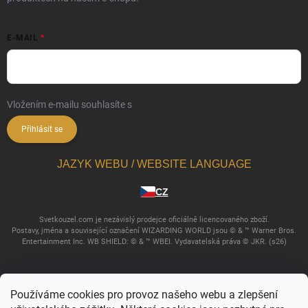
E-MAIL
Vložením e-mailu souhlasíte s
podmínkami ochrany osobních údajů
Přihlásit se
JAZYK WEBU / WEBSITE LANGUAGE
CZ
Svetkouzel.com je nezávislý prodejce oficiálně licencovaného zboží.
Postavy, jména a související označení WIZARDING WORLD jsou © & ™ Warner Bros.
Entertainment Inc. WB SHIELD: © & ™ WBEI. Vydavatelská práva © JKR. (s26)
Používáme cookies pro provoz našeho webu a zlepšení