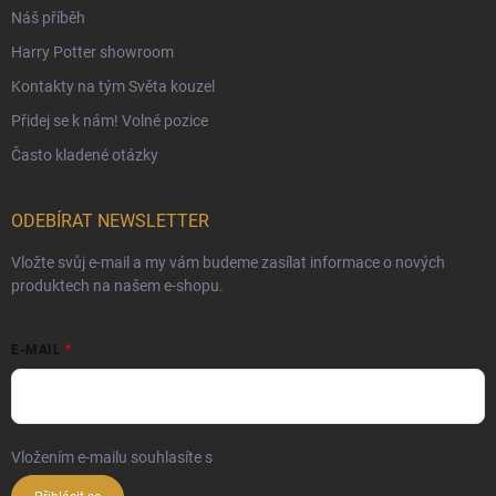
Náš příběh
Harry Potter showroom
Kontakty na tým Světa kouzel
Přidej se k nám! Volné pozice
Často kladené otázky
ODEBÍRAT NEWSLETTER
Vložte svůj e-mail a my vám budeme zasílat informace o nových
produktech na našem e-shopu.
E-MAIL
Vložením e-mailu souhlasíte s
podmínkami ochrany osobních údajů