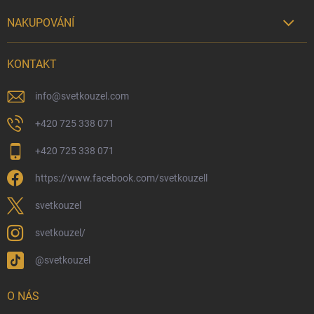
NAKUPOVÁNÍ

Možnosti doručení
KONTAKT
Možnosti platby
Kamenný obchod
info
@
svetkouzel.com
Dárkový rádce 🎁
+420 725 338 071
Moje objednávka
+420 725 338 071
Reklamace a vrácení zboží
https://www.facebook.com/svetkouzell
Věrnostní program
Velkoobchod
svetkouzel
Ekologické balení objednávek
svetkouzel/
Obchodní podmínky
@svetkouzel
Podmínky ochrany osobních údajů
Ochranné známky a autorská práva
O NÁS
České Puncovní značky