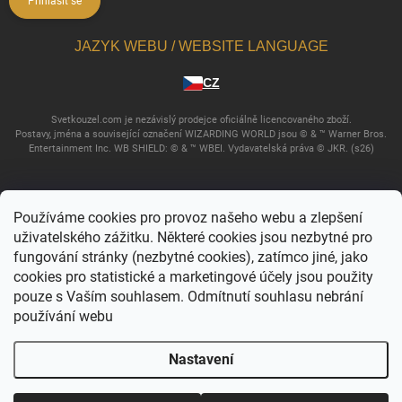
Přihlásit se
JAZYK WEBU / WEBSITE LANGUAGE
CZ
Svetkouzel.com je nezávislý prodejce oficiálně licencovaného zboží.
Postavy, jména a související označení WIZARDING WORLD jsou © & ™ Warner Bros.
Entertainment Inc. WB SHIELD: © & ™ WBEI. Vydavatelská práva © JKR. (s26)
Používáme cookies pro provoz našeho webu a zlepšení
uživatelského zážitku. Některé cookies jsou nezbytné pro
fungování stránky (nezbytné cookies), zatímco jiné, jako
cookies pro statistické a marketingové účely jsou použity
pouze s Vaším souhlasem. Odmítnutí souhlasu nebrání
používání webu
Copyright 2026
Svět kouzel
. Všechna práva vyhrazena.
Upravit nastavení
cookies
Nastavení
Vytvořil Shoptet