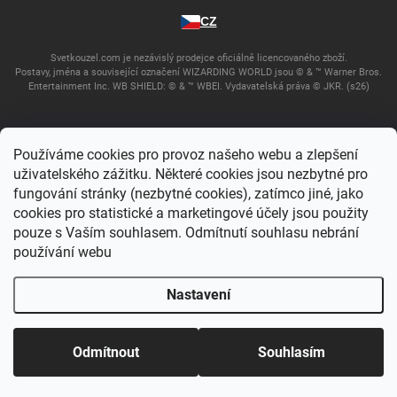
CZ
Svetkouzel.com je nezávislý prodejce oficiálně licencovaného zboží.
Postavy, jména a související označení WIZARDING WORLD jsou © & ™ Warner Bros.
Entertainment Inc. WB SHIELD: © & ™ WBEI. Vydavatelská práva © JKR. (s26)
Používáme cookies pro provoz našeho webu a zlepšení
uživatelského zážitku. Některé cookies jsou nezbytné pro
fungování stránky (nezbytné cookies), zatímco jiné, jako
cookies pro statistické a marketingové účely jsou použity
pouze s Vaším souhlasem. Odmítnutí souhlasu nebrání
používání webu
Copyright 2026
Svět kouzel
. Všechna práva vyhrazena.
Upravit nastavení
cookies
Nastavení
Vytvořil Shoptet
Odmítnout
Souhlasím
Domů
Katalog
Akce
Můj účet
Košík