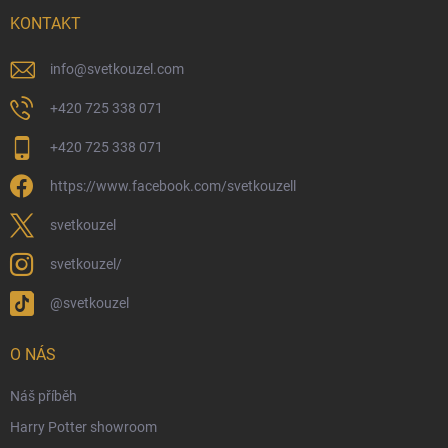
Možnosti doručení
KONTAKT
Možnosti platby
Kamenný obchod
info
@
svetkouzel.com
Dárkový rádce 🎁
+420 725 338 071
Moje objednávka
+420 725 338 071
Reklamace a vrácení zboží
https://www.facebook.com/svetkouzell
Věrnostní program
Velkoobchod
svetkouzel
Ekologické balení objednávek
svetkouzel/
Obchodní podmínky
@svetkouzel
Podmínky ochrany osobních údajů
Ochranné známky a autorská práva
O NÁS
České Puncovní značky
Náš příběh
Harry Potter showroom