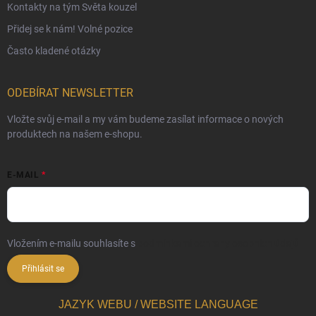
Kontakty na tým Světa kouzel
Přidej se k nám! Volné pozice
Často kladené otázky
ODEBÍRAT NEWSLETTER
Vložte svůj e-mail a my vám budeme zasílat informace o nových
produktech na našem e-shopu.
E-MAIL
Vložením e-mailu souhlasíte s
podmínkami ochrany osobních údajů
Přihlásit se
JAZYK WEBU / WEBSITE LANGUAGE