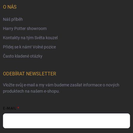
Ochranné známky a autorská práva
O NÁS
České Puncovní značky
Náš příběh
Harry Potter showroom
Kontakty na tým Světa kouzel
Přidej se k nám! Volné pozice
Často kladené otázky
ODEBÍRAT NEWSLETTER
Vložte svůj e-mail a my vám budeme zasílat informace o nových
produktech na našem e-shopu.
E-MAIL