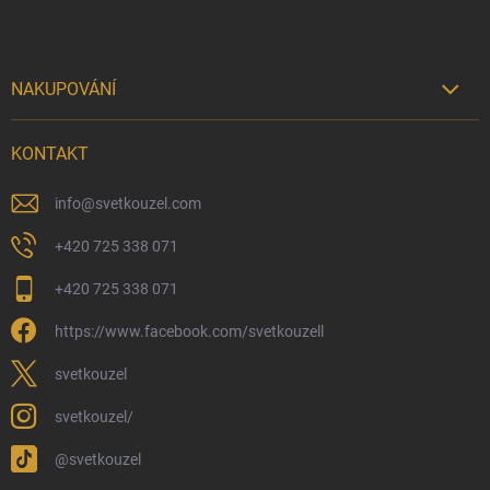
NAKUPOVÁNÍ

Možnosti doručení
KONTAKT
Možnosti platby
Kamenný obchod
info
@
svetkouzel.com
Dárkový rádce 🎁
+420 725 338 071
Moje objednávka
+420 725 338 071
Reklamace a vrácení zboží
https://www.facebook.com/svetkouzell
Věrnostní program
Velkoobchod
svetkouzel
Ekologické balení objednávek
svetkouzel/
Obchodní podmínky
@svetkouzel
Podmínky ochrany osobních údajů