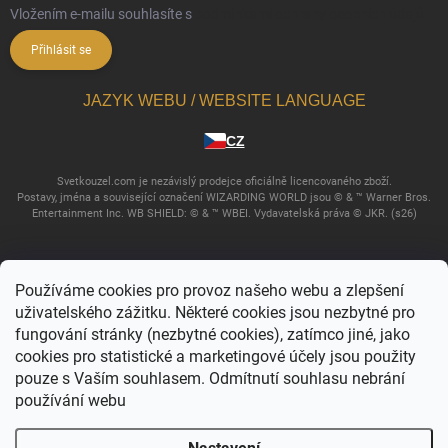
Vložením e-mailu souhlasíte s
podmínkami ochrany osobních údajů
Přihlásit se
JAZYK WEBU / WEBSITE LANGUAGE
CZ
Svetkouzel.com je nezávislý prodejce oficiálně licencovaného zboží.
Postavy, jména a související označení WIZARDING WORLD jsou © & ™ Warner Bros.
Entertainment Inc. WB SHIELD: © & ™ WBEI. Vydavatelská práva © JKR. (s26)
Používáme cookies pro provoz našeho webu a zlepšení
uživatelského zážitku. Některé cookies jsou nezbytné pro
fungování stránky (nezbytné cookies), zatímco jiné, jako
cookies pro statistické a marketingové účely jsou použity
pouze s Vaším souhlasem. Odmítnutí souhlasu nebrání
používání webu
Copyright 2026
Svět kouzel
. Všechna práva vyhrazena.
Upravit nastavení
cookies