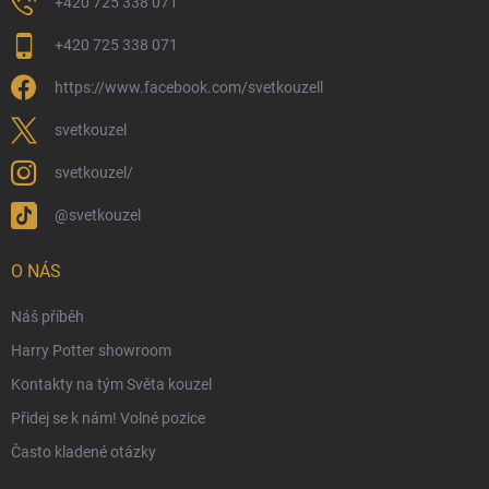
+420 725 338 071
Moje objednávka
+420 725 338 071
Reklamace a vrácení zboží
https://www.facebook.com/svetkouzell
Věrnostní program
Velkoobchod
svetkouzel
Ekologické balení objednávek
svetkouzel/
Obchodní podmínky
@svetkouzel
Podmínky ochrany osobních údajů
Ochranné známky a autorská práva
O NÁS
České Puncovní značky
Náš příběh
Harry Potter showroom
Kontakty na tým Světa kouzel
Přidej se k nám! Volné pozice
Často kladené otázky