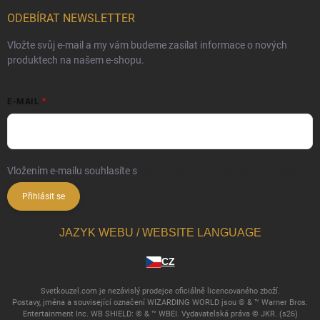
ODEBÍRAT NEWSLETTER
Vložte svůj e-mail a my vám budeme zasílat informace o nových
produktech na našem e-shopu.
E-MAIL
Vložením e-mailu souhlasíte s
podmínkami ochrany osobních údajů
Přihlásit se
JAZYK WEBU / WEBSITE LANGUAGE
CZ
Svetkouzel.com je nezávislý prodejce oficiálně licencovaného zboží.
Postavy, jména a související označení WIZARDING WORLD jsou © & ™ Warner Bros.
Entertainment Inc. WB SHIELD: © & ™ WBEI. Vydavatelská práva © JKR. (s26)