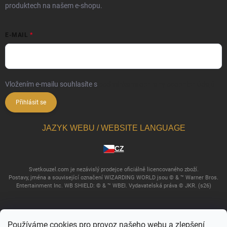
produktech na našem e-shopu.
E-MAIL
Vložením e-mailu souhlasíte s
podmínkami ochrany osobních údajů
Přihlásit se
JAZYK WEBU / WEBSITE LANGUAGE
CZ
Svetkouzel.com je nezávislý prodejce oficiálně licencovaného zboží.
Postavy, jména a související označení WIZARDING WORLD jsou © & ™ Warner Bros.
Entertainment Inc. WB SHIELD: © & ™ WBEI. Vydavatelská práva © JKR. (s26)
Používáme cookies pro provoz našeho webu a zlepšení