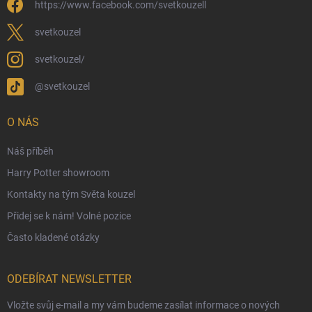
https://www.facebook.com/svetkouzell
Věrnostní program
Velkoobchod
svetkouzel
Ekologické balení objednávek
svetkouzel/
Obchodní podmínky
@svetkouzel
Podmínky ochrany osobních údajů
Ochranné známky a autorská práva
O NÁS
České Puncovní značky
Náš příběh
Harry Potter showroom
Kontakty na tým Světa kouzel
Přidej se k nám! Volné pozice
Často kladené otázky
ODEBÍRAT NEWSLETTER
Vložte svůj e-mail a my vám budeme zasílat informace o nových