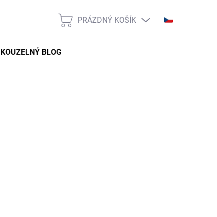
PRÁZDNÝ KOŠÍK
NÁKUPNÍ
KOŠÍK
KOUZELNÝ BLOG