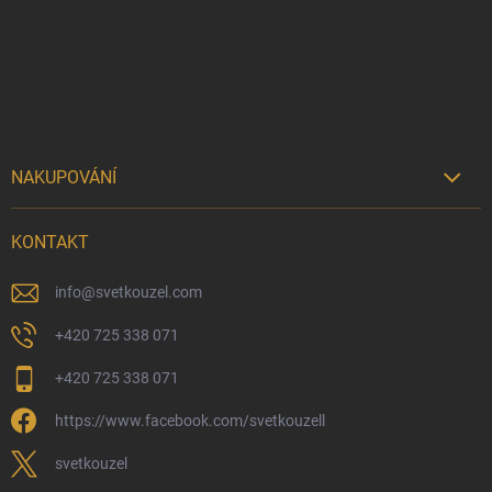
a
t
í
NAKUPOVÁNÍ

Možnosti doručení
KONTAKT
Možnosti platby
Kamenný obchod
info
@
svetkouzel.com
Dárkový rádce 🎁
+420 725 338 071
Moje objednávka
+420 725 338 071
Reklamace a vrácení zboží
https://www.facebook.com/svetkouzell
Věrnostní program
Velkoobchod
svetkouzel