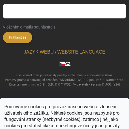
Vložením e-mailu souhlasíte s
podmínkami ochrany osobních údajů
Přihlásit se
JAZYK WEBU / WEBSITE LANGUAGE
CZ
Svetkouzel.com je nezávislý prodejce oficiálně licencovaného zboží.
Postavy, jména a související označení WIZARDING WORLD jsou © & ™ Warner Bros.
Entertainment Inc. WB SHIELD: © & ™ WBEI. Vydavatelská práva © JKR. (s26)
Používáme cookies pro provoz našeho webu a zlepšení
uživatelského zážitku. Některé cookies jsou nezbytné pro
fungování stránky (nezbytné cookies), zatímco jiné, jako
cookies pro statistické a marketingové účely jsou použity