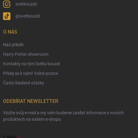
Ekologické balení objednávek
svetkouzel/
Obchodní podmínky
@svetkouzel
Podmínky ochrany osobních údajů
Ochranné známky a autorská práva
O NÁS
České Puncovní značky
Náš příběh
Harry Potter showroom
Kontakty na tým Světa kouzel
Přidej se k nám! Volné pozice
Často kladené otázky
ODEBÍRAT NEWSLETTER
Vložte svůj e-mail a my vám budeme zasílat informace o nových
produktech na našem e-shopu.
E-MAIL