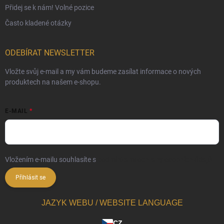
Přidej se k nám! Volné pozice
Často kladené otázky
ODEBÍRAT NEWSLETTER
Vložte svůj e-mail a my vám budeme zasílat informace o nových
produktech na našem e-shopu.
E-MAIL
Vložením e-mailu souhlasíte s
podmínkami ochrany osobních údajů
Přihlásit se
JAZYK WEBU / WEBSITE LANGUAGE
CZ