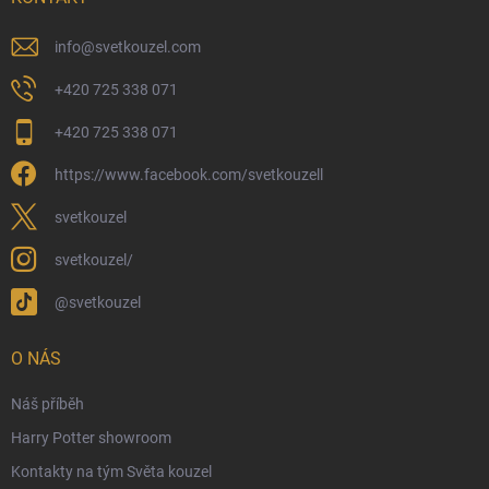
Možnosti platby
Kamenný obchod
info
@
svetkouzel.com
Dárkový rádce 🎁
+420 725 338 071
Moje objednávka
+420 725 338 071
Reklamace a vrácení zboží
https://www.facebook.com/svetkouzell
Věrnostní program
Velkoobchod
svetkouzel
Ekologické balení objednávek
svetkouzel/
Obchodní podmínky
@svetkouzel
Podmínky ochrany osobních údajů
Ochranné známky a autorská práva
O NÁS
České Puncovní značky
Náš příběh
Harry Potter showroom
Kontakty na tým Světa kouzel