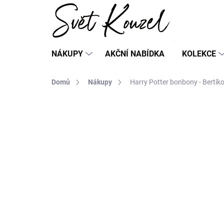
Přejít
na
obsah
NÁKUPY
AKČNÍ NABÍDKA
KOLEKCE
Domů
Nákupy
Harry Potter bonbony - Bertík