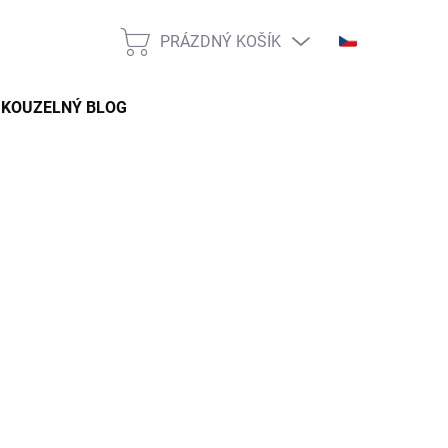
PRÁZDNÝ KOŠÍK
NÁKUPNÍ
KOŠÍK
KOUZELNÝ BLOG