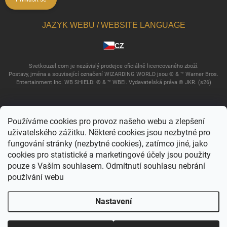
JAZYK WEBU / WEBSITE LANGUAGE
CZ
Svetkouzel.com je nezávislý prodejce oficiálně licencovaného zboží.
Postavy, jména a související označení WIZARDING WORLD jsou © & ™ Warner Bros.
Entertainment Inc. WB SHIELD: © & ™ WBEI. Vydavatelská práva © JKR. (s26)
Používáme cookies pro provoz našeho webu a zlepšení
uživatelského zážitku. Některé cookies jsou nezbytné pro
fungování stránky (nezbytné cookies), zatímco jiné, jako
cookies pro statistické a marketingové účely jsou použity
pouze s Vaším souhlasem. Odmítnutí souhlasu nebrání
používání webu
Copyright 2026
Svět kouzel
. Všechna práva vyhrazena.
Upravit nastavení
cookies
Nastavení
Vytvořil Shoptet