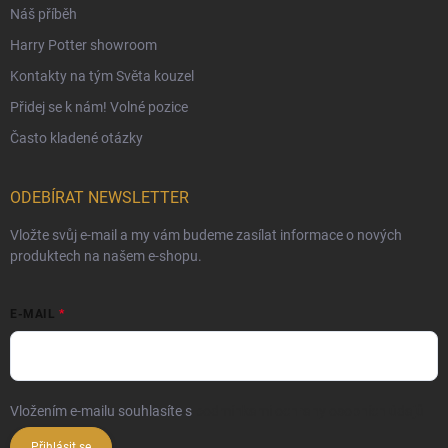
Náš příběh
Harry Potter showroom
Kontakty na tým Světa kouzel
Přidej se k nám! Volné pozice
Často kladené otázky
ODEBÍRAT NEWSLETTER
Vložte svůj e-mail a my vám budeme zasílat informace o nových
produktech na našem e-shopu.
E-MAIL
Vložením e-mailu souhlasíte s
podmínkami ochrany osobních údajů
Přihlásit se