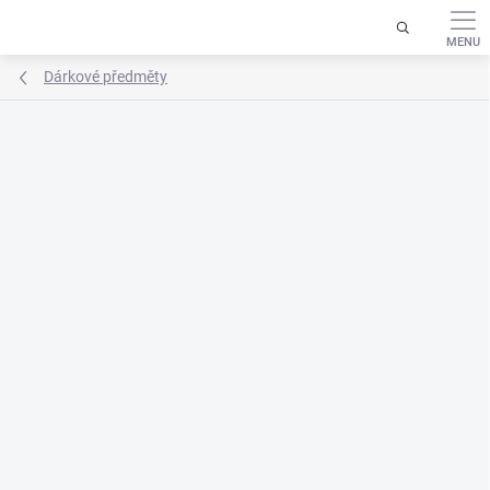
Přejít
na
obsah
Dárkové předměty