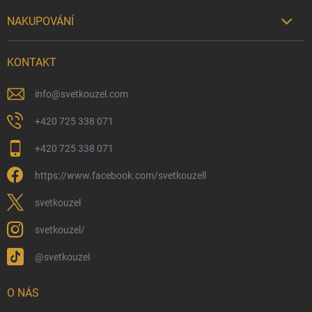
NAKUPOVÁNÍ

Možnosti doručení
KONTAKT
Možnosti platby
Kamenný obchod
info
@
svetkouzel.com
Dárkový rádce 🎁
+420 725 338 071
Moje objednávka
+420 725 338 071
Reklamace a vrácení zboží
https://www.facebook.com/svetkouzell
Věrnostní program
Velkoobchod
svetkouzel
Ekologické balení objednávek
svetkouzel/
Obchodní podmínky
@svetkouzel
Podmínky ochrany osobních údajů
Ochranné známky a autorská práva
O NÁS
České Puncovní značky