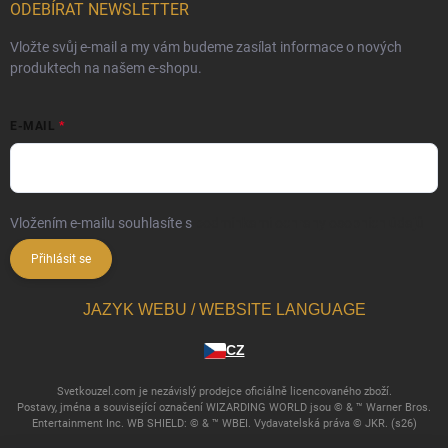
ODEBÍRAT NEWSLETTER
Vložte svůj e-mail a my vám budeme zasílat informace o nových
produktech na našem e-shopu.
E-MAIL
Vložením e-mailu souhlasíte s
podmínkami ochrany osobních údajů
Přihlásit se
JAZYK WEBU / WEBSITE LANGUAGE
CZ
Svetkouzel.com je nezávislý prodejce oficiálně licencovaného zboží.
Postavy, jména a související označení WIZARDING WORLD jsou © & ™ Warner Bros.
Entertainment Inc. WB SHIELD: © & ™ WBEI. Vydavatelská práva © JKR. (s26)