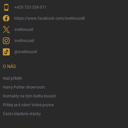
Moje objednávka
+420 725 338 071
Reklamace a vrácení zboží
https://www.facebook.com/svetkouzell
Věrnostní program
Velkoobchod
svetkouzel
Ekologické balení objednávek
svetkouzel/
Obchodní podmínky
@svetkouzel
Podmínky ochrany osobních údajů
Ochranné známky a autorská práva
O NÁS
České Puncovní značky
Náš příběh
Harry Potter showroom
Kontakty na tým Světa kouzel
Přidej se k nám! Volné pozice
Často kladené otázky