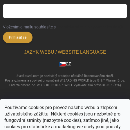
Vložením e-mailu souhlasíte s
podmínkami ochrany osobních údajů
Přihlásit se
JAZYK WEBU / WEBSITE LANGUAGE
CZ
Svetkouzel.com je nezávislý prodejce oficiálně licencovaného zboží.
Postavy, jména a související označení WIZARDING WORLD jsou © & ™ Warner Bros.
Entertainment Inc. WB SHIELD: © & ™ WBEI. Vydavatelská práva © JKR. (s26)
Používáme cookies pro provoz našeho webu a zlepšení
uživatelského zážitku. Některé cookies jsou nezbytné pro
fungování stránky (nezbytné cookies), zatímco jiné, jako
cookies pro statistické a marketingové účely jsou použity