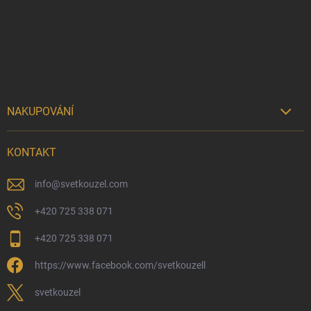
a
t
í
NAKUPOVÁNÍ

Možnosti doručení
KONTAKT
Možnosti platby
Kamenný obchod
info
@
svetkouzel.com
Dárkový rádce 🎁
+420 725 338 071
Moje objednávka
+420 725 338 071
Reklamace a vrácení zboží
https://www.facebook.com/svetkouzell
Věrnostní program
Velkoobchod
svetkouzel