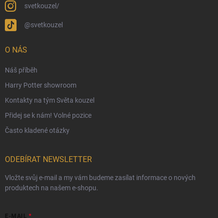
Ekologické balení objednávek
svetkouzel/
Obchodní podmínky
@svetkouzel
Podmínky ochrany osobních údajů
Ochranné známky a autorská práva
O NÁS
České Puncovní značky
Náš příběh
Harry Potter showroom
Kontakty na tým Světa kouzel
Přidej se k nám! Volné pozice
Často kladené otázky
ODEBÍRAT NEWSLETTER
Vložte svůj e-mail a my vám budeme zasílat informace o nových
produktech na našem e-shopu.
E-MAIL