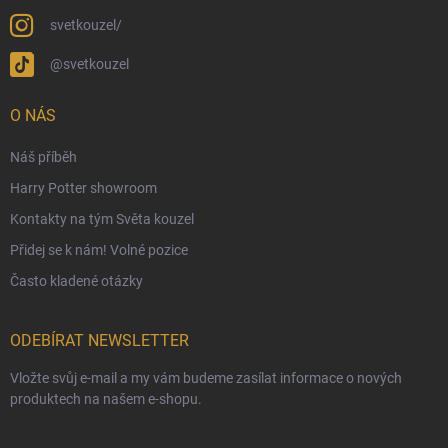
Ekologické balení objednávek
svetkouzel/
Obchodní podmínky
@svetkouzel
Podmínky ochrany osobních údajů
Ochranné známky a autorská práva
O NÁS
České Puncovní značky
Náš příběh
Harry Potter showroom
Kontakty na tým Světa kouzel
Přidej se k nám! Volné pozice
Často kladené otázky
ODEBÍRAT NEWSLETTER
Vložte svůj e-mail a my vám budeme zasílat informace o nových
produktech na našem e-shopu.