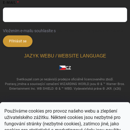
E-MAIL
Vložením e-mailu souhlasíte s
podmínkami ochrany osobních údajů
Přihlásit se
JAZYK WEBU / WEBSITE LANGUAGE
CZ
Svetkouzel.com je nezávislý prodejce oficiálně licencovaného zboží.
Postavy, jména a související označení WIZARDING WORLD jsou © & ™ Warner Bros.
Entertainment Inc. WB SHIELD: © & ™ WBEI. Vydavatelská práva © JKR. (s26)
Používáme cookies pro provoz našeho webu a zlepšení
uživatelského zážitku. Některé cookies jsou nezbytné pro
fungování stránky (nezbytné cookies), zatímco jiné, jako