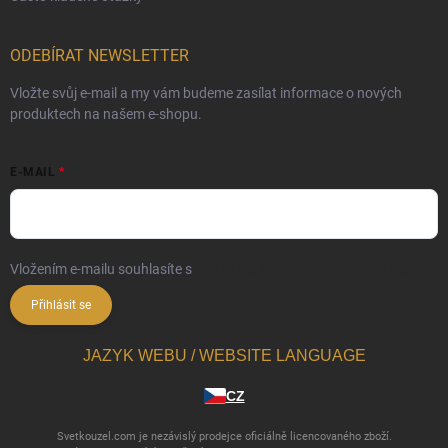
ODEBÍRAT NEWSLETTER
Vložte svůj e-mail a my vám budeme zasílat informace o nových
produktech na našem e-shopu.
E-MAIL
Vložením e-mailu souhlasíte s
podmínkami ochrany osobních údajů
Přihlásit se
JAZYK WEBU / WEBSITE LANGUAGE
CZ
Svetkouzel.com je nezávislý prodejce oficiálně licencovaného zboží.