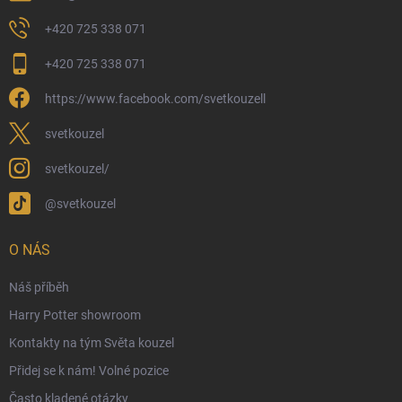
Dárkový rádce 🎁
+420 725 338 071
Moje objednávka
+420 725 338 071
Reklamace a vrácení zboží
https://www.facebook.com/svetkouzell
Věrnostní program
Velkoobchod
svetkouzel
Ekologické balení objednávek
svetkouzel/
Obchodní podmínky
@svetkouzel
Podmínky ochrany osobních údajů
Ochranné známky a autorská práva
O NÁS
České Puncovní značky
Náš příběh
Harry Potter showroom
Kontakty na tým Světa kouzel
Přidej se k nám! Volné pozice
Často kladené otázky