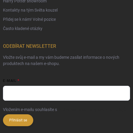
Harry Potter showroom
Kontakty na tým Světa kouzel
Přidej se k nám! Volné pozice
Často kladené otázky
ODEBÍRAT NEWSLETTER
Vložte svůj e-mail a my vám budeme zasílat informace o nových
produktech na našem e-shopu.
E-MAIL
Vložením e-mailu souhlasíte s
podmínkami ochrany osobních údajů
Přihlásit se