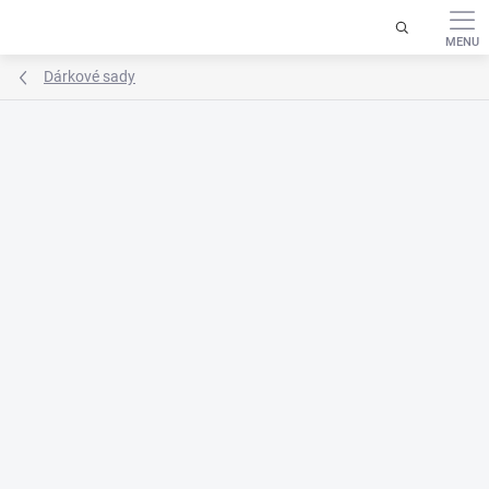
Přejít
na
obsah
Dárkové sady