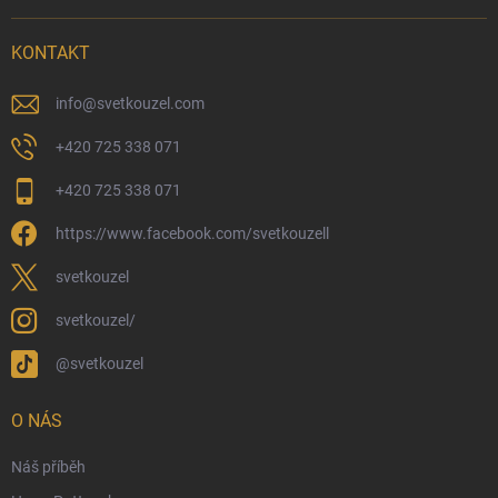
Možnosti doručení
KONTAKT
Možnosti platby
Kamenný obchod
info
@
svetkouzel.com
Dárkový rádce 🎁
+420 725 338 071
Moje objednávka
+420 725 338 071
Reklamace a vrácení zboží
https://www.facebook.com/svetkouzell
Věrnostní program
Velkoobchod
svetkouzel
Ekologické balení objednávek
svetkouzel/
Obchodní podmínky
@svetkouzel
Podmínky ochrany osobních údajů
Ochranné známky a autorská práva
O NÁS
České Puncovní značky
Náš příběh