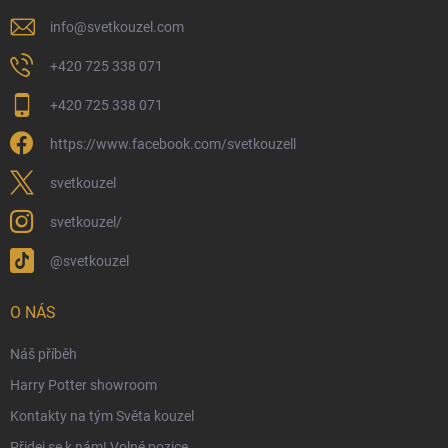
Kamenný obchod
info
@
svetkouzel.com
Dárkový rádce 🎁
+420 725 338 071
Moje objednávka
+420 725 338 071
Reklamace a vrácení zboží
https://www.facebook.com/svetkouzell
Věrnostní program
Velkoobchod
svetkouzel
Ekologické balení objednávek
svetkouzel/
Obchodní podmínky
@svetkouzel
Podmínky ochrany osobních údajů
Ochranné známky a autorská práva
O NÁS
České Puncovní značky
Náš příběh
Harry Potter showroom
Kontakty na tým Světa kouzel
Přidej se k nám! Volné pozice