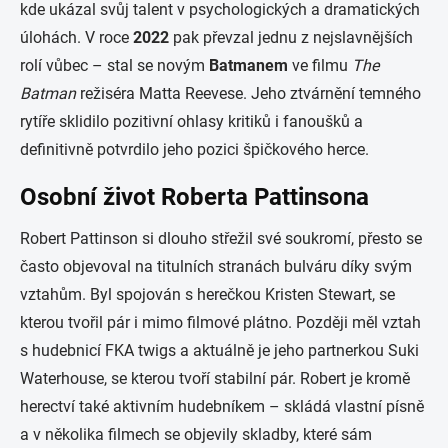
kde ukázal svůj talent v psychologických a dramatických
úlohách. V roce
2022
pak převzal jednu z nejslavnějších
rolí vůbec – stal se novým
Batmanem
ve filmu
The
Batman
režiséra Matta Reevese. Jeho ztvárnění temného
rytíře sklidilo pozitivní ohlasy kritiků i fanoušků a
definitivně potvrdilo jeho pozici špičkového herce.
Osobní život Roberta Pattinsona
Robert Pattinson si dlouho střežil své soukromí, přesto se
často objevoval na titulních stranách bulváru díky svým
vztahům. Byl spojován s herečkou Kristen Stewart, se
kterou tvořil pár i mimo filmové plátno. Později měl vztah
s hudebnicí FKA twigs a aktuálně je jeho partnerkou Suki
Waterhouse, se kterou tvoří stabilní pár. Robert je kromě
herectví také aktivním hudebníkem – skládá vlastní písně
a v několika filmech se objevily skladby, které sám