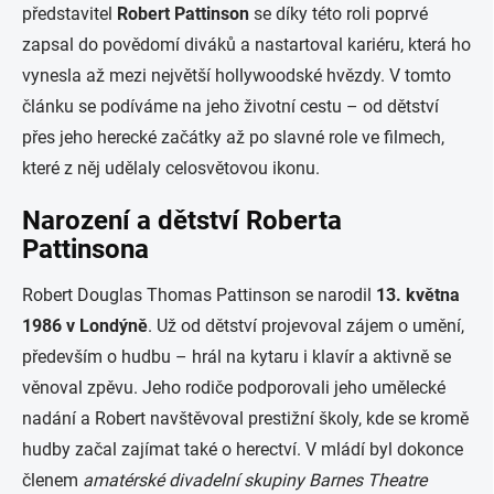
představitel
Robert Pattinson
se díky této roli poprvé
zapsal do povědomí diváků a nastartoval kariéru, která ho
vynesla až mezi největší hollywoodské hvězdy. V tomto
článku se podíváme na jeho životní cestu – od dětství
přes jeho herecké začátky až po slavné role ve filmech,
které z něj udělaly celosvětovou ikonu.
Narození a dětství Roberta
Pattinsona
Robert Douglas Thomas Pattinson se narodil
13. května
1986 v Londýně
. Už od dětství projevoval zájem o umění,
především o hudbu – hrál na kytaru i klavír a aktivně se
věnoval zpěvu. Jeho rodiče podporovali jeho umělecké
nadání a Robert navštěvoval prestižní školy, kde se kromě
hudby začal zajímat také o herectví. V mládí byl dokonce
členem
amatérské divadelní skupiny Barnes Theatre