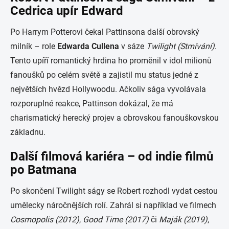
Cedrica upír Edward
Po Harrym Potterovi čekal Pattinsona další obrovský
milník – role
Edwarda Cullena
v sáze
Twilight (Stmívání)
.
Tento upíří romantický hrdina ho proměnil v idol milionů
fanoušků po celém světě a zajistil mu status jedné z
největších hvězd Hollywoodu. Ačkoliv sága vyvolávala
rozporuplné reakce, Pattinson dokázal, že má
charismatický herecký projev a obrovskou fanouškovskou
základnu.
Další filmová kariéra – od indie filmů
po Batmana
Po skončení Twilight ságy se Robert rozhodl vydat cestou
umělecky náročnějších rolí. Zahrál si například ve filmech
Cosmopolis (2012)
,
Good Time (2017)
či
Maják (2019)
,