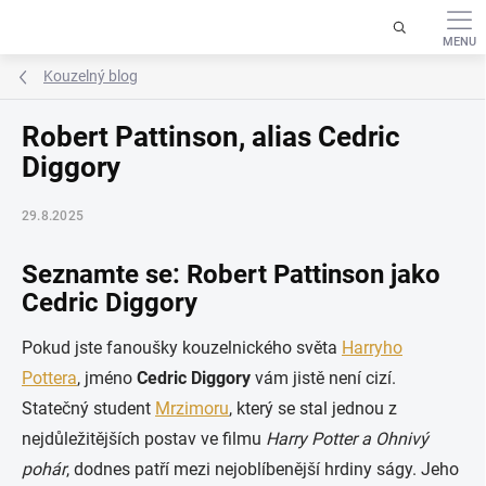
Přejít
na
obsah
Kouzelný blog
Robert Pattinson, alias Cedric
Diggory
29.8.2025
Seznamte se: Robert Pattinson jako
Cedric Diggory
Pokud jste fanoušky kouzelnického světa
Harryho
Pottera
, jméno
Cedric Diggory
vám jistě není cizí.
Statečný student
Mrzimoru
, který se stal jednou z
nejdůležitějších postav ve filmu
Harry Potter a Ohnivý
pohár
, dodnes patří mezi nejoblíbenější hrdiny ságy. Jeho