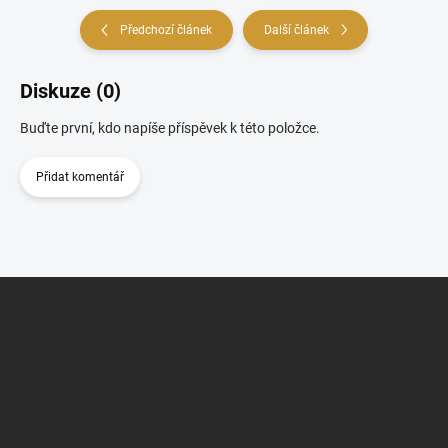
Předchozí článek
Další článek
Diskuze (0)
Buďte první, kdo napíše příspěvek k této položce.
Přidat komentář
Z
á
p
a
t
í