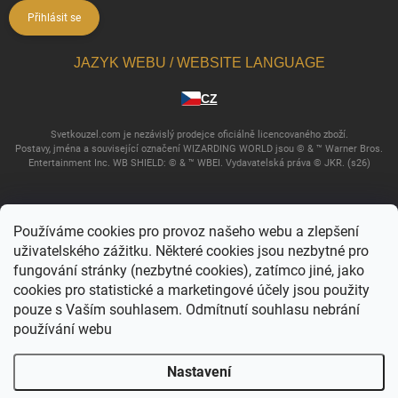
Přihlásit se
JAZYK WEBU / WEBSITE LANGUAGE
CZ
Svetkouzel.com je nezávislý prodejce oficiálně licencovaného zboží.
Postavy, jména a související označení WIZARDING WORLD jsou © & ™ Warner Bros.
Entertainment Inc. WB SHIELD: © & ™ WBEI. Vydavatelská práva © JKR. (s26)
Používáme cookies pro provoz našeho webu a zlepšení
uživatelského zážitku. Některé cookies jsou nezbytné pro
fungování stránky (nezbytné cookies), zatímco jiné, jako
cookies pro statistické a marketingové účely jsou použity
pouze s Vaším souhlasem. Odmítnutí souhlasu nebrání
používání webu
Copyright 2026
Svět kouzel
. Všechna práva vyhrazena.
Upravit nastavení
cookies
Nastavení
Vytvořil Shoptet