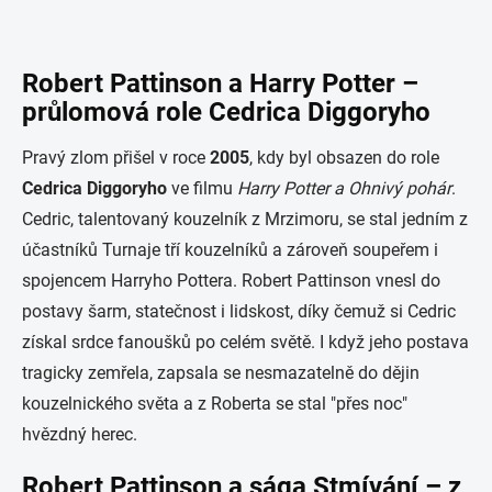
Robert Pattinson a Harry Potter –
průlomová role Cedrica Diggoryho
Pravý zlom přišel v roce
2005
, kdy byl obsazen do role
Cedrica Diggoryho
ve filmu
Harry Potter a Ohnivý pohár
.
Cedric, talentovaný kouzelník z Mrzimoru, se stal jedním z
účastníků Turnaje tří kouzelníků a zároveň soupeřem i
spojencem Harryho Pottera. Robert Pattinson vnesl do
postavy šarm, statečnost i lidskost, díky čemuž si Cedric
získal srdce fanoušků po celém světě. I když jeho postava
tragicky zemřela, zapsala se nesmazatelně do dějin
kouzelnického světa a z Roberta se stal "přes noc"
hvězdný herec.
Robert Pattinson a sága Stmívání – z