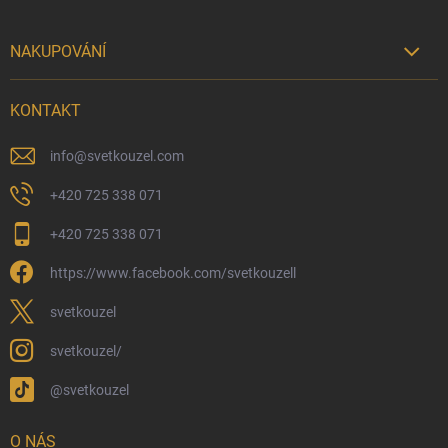
NAKUPOVÁNÍ

Možnosti doručení
KONTAKT
Možnosti platby
Kamenný obchod
info
@
svetkouzel.com
Dárkový rádce 🎁
+420 725 338 071
Moje objednávka
+420 725 338 071
Reklamace a vrácení zboží
https://www.facebook.com/svetkouzell
Věrnostní program
Velkoobchod
svetkouzel
Ekologické balení objednávek
svetkouzel/
Obchodní podmínky
@svetkouzel
Podmínky ochrany osobních údajů
Ochranné známky a autorská práva
O NÁS