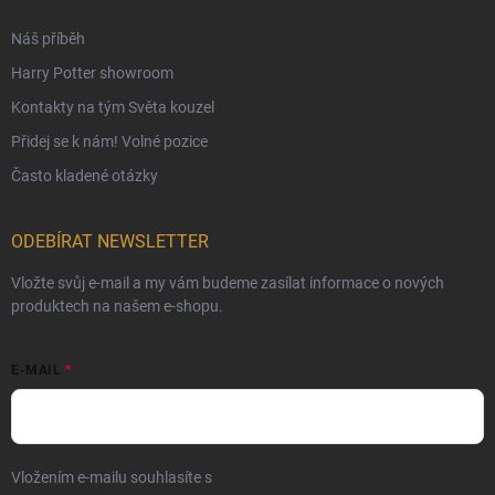
České Puncovní značky
Náš příběh
Harry Potter showroom
Kontakty na tým Světa kouzel
Přidej se k nám! Volné pozice
Často kladené otázky
ODEBÍRAT NEWSLETTER
Vložte svůj e-mail a my vám budeme zasílat informace o nových
produktech na našem e-shopu.
E-MAIL
Vložením e-mailu souhlasíte s
podmínkami ochrany osobních údajů