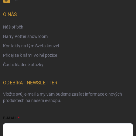
Podmínky ochrany osobních údajů
Ochranné známky a autorská práva
O NÁS
České Puncovní značky
Náš příběh
Harry Potter showroom
Kontakty na tým Světa kouzel
Přidej se k nám! Volné pozice
Často kladené otázky
ODEBÍRAT NEWSLETTER
Vložte svůj e-mail a my vám budeme zasílat informace o nových
produktech na našem e-shopu.
E-MAIL