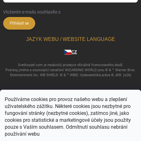
Vložením e-mailu souhlasíte s
podmínkami ochrany osobních údajů
Přihlásit se
JAZYK WEBU / WEBSITE LANGUAGE
CZ
Svetkouzel.com je nezávislý prodejce oficiálně licencovaného zboží.
Postavy, jména a související označení WIZARDING WORLD jsou © & ™ Warner Bros.
Entertainment Inc. WB SHIELD: © & ™ WBEI. Vydavatelská práva © JKR. (s26)
Používáme cookies pro provoz našeho webu a zlepšení
uživatelského zážitku. Některé cookies jsou nezbytné pro
fungování stránky (nezbytné cookies), zatímco jiné, jako
cookies pro statistické a marketingové účely jsou použity
pouze s Vaším souhlasem. Odmítnutí souhlasu nebrání
používání webu
Copyright 2026
Svět kouzel
. Všechna práva vyhrazena.
Upravit nastavení