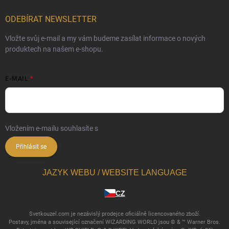
ODEBÍRAT NEWSLETTER
Vložte svůj e-mail a my vám budeme zasílat informace o nových
produktech na našem e-shopu.
E-MAIL
Vložením e-mailu souhlasíte s
podmínkami ochrany osobních údajů
Přihlásit se
JAZYK WEBU / WEBSITE LANGUAGE
CZ
Svetkouzel.com je nezávislý prodejce oficiálně licencovaného zboží.
Postavy, jména a související označení WIZARDING WORLD jsou © & ™ Warner Bros.