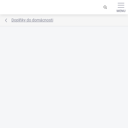
Přejít
na
obsah
Doplňky do domácnosti