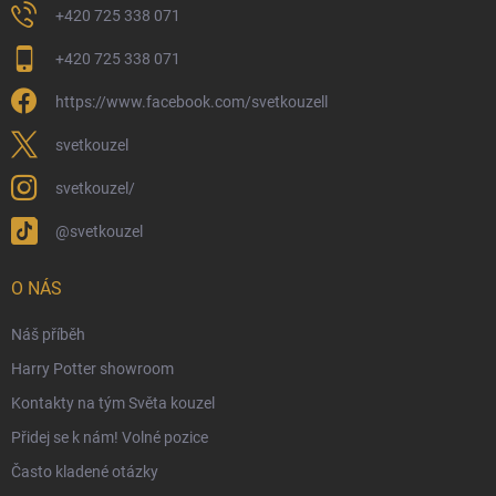
Dárkový rádce 🎁
+420 725 338 071
Moje objednávka
+420 725 338 071
Reklamace a vrácení zboží
https://www.facebook.com/svetkouzell
Věrnostní program
Velkoobchod
svetkouzel
Ekologické balení objednávek
svetkouzel/
Obchodní podmínky
@svetkouzel
Podmínky ochrany osobních údajů
Ochranné známky a autorská práva
O NÁS
České Puncovní značky
Náš příběh
Harry Potter showroom
Kontakty na tým Světa kouzel
Přidej se k nám! Volné pozice
Často kladené otázky