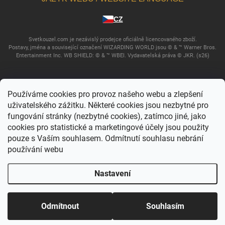
CZ
Svetkouzel.com je nezávislý prodejce oficiálně licencovaného zboží.
Postavy, jména a související označení WIZARDING WORLD jsou © & ™ Warner Bros.
Entertainment Inc. WB SHIELD: © & ™ WBEI. Vydavatelská práva © JKR. (s26)
Používáme cookies pro provoz našeho webu a zlepšení
uživatelského zážitku. Některé cookies jsou nezbytné pro
fungování stránky (nezbytné cookies), zatímco jiné, jako
cookies pro statistické a marketingové účely jsou použity
pouze s Vaším souhlasem. Odmítnutí souhlasu nebrání
používání webu
Copyright 2026
Svět kouzel
. Všechna práva vyhrazena.
Upravit nastavení
cookies
Nastavení
Vytvořil Shoptet
Odmítnout
Souhlasím
Domů
Katalog
Akce
Můj účet
Košík