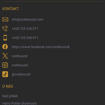
Možnosti doručení
KONTAKT
Možnosti platby
Kamenný obchod
info
@
svetkouzel.com
Dárkový rádce 🎁
+420 725 338 071
Moje objednávka
+420 725 338 071
Reklamace a vrácení zboží
https://www.facebook.com/svetkouzell
Věrnostní program
Velkoobchod
svetkouzel
Ekologické balení objednávek
svetkouzel/
Obchodní podmínky
@svetkouzel
Podmínky ochrany osobních údajů
Ochranné známky a autorská práva
O NÁS
České Puncovní značky
Náš příběh
Harry Potter showroom