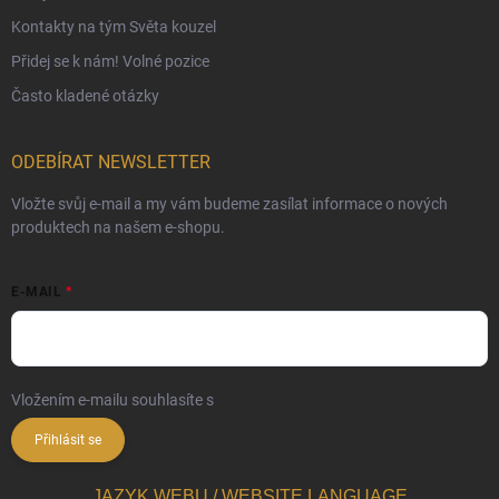
Kontakty na tým Světa kouzel
Přidej se k nám! Volné pozice
Často kladené otázky
ODEBÍRAT NEWSLETTER
Vložte svůj e-mail a my vám budeme zasílat informace o nových
produktech na našem e-shopu.
E-MAIL
Vložením e-mailu souhlasíte s
podmínkami ochrany osobních údajů
Přihlásit se
JAZYK WEBU / WEBSITE LANGUAGE