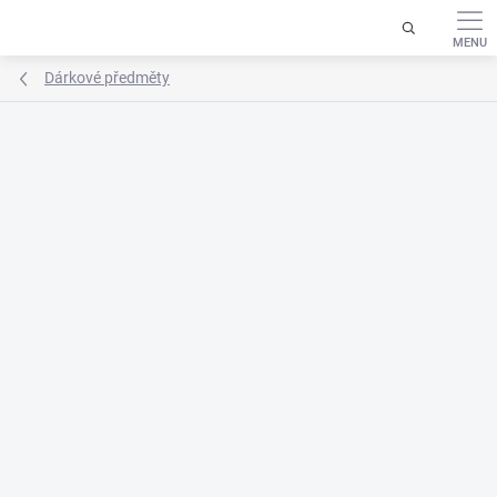
Přejít
na
obsah
Dárkové předměty