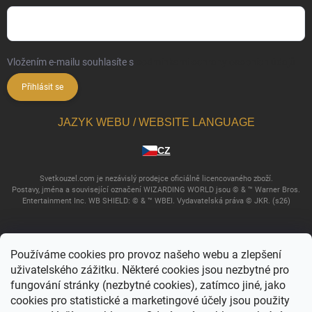
Vložením e-mailu souhlasíte s
podmínkami ochrany osobních údajů
Přihlásit se
JAZYK WEBU / WEBSITE LANGUAGE
CZ
Svetkouzel.com je nezávislý prodejce oficiálně licencovaného zboží.
Postavy, jména a související označení WIZARDING WORLD jsou © & ™ Warner Bros.
Entertainment Inc. WB SHIELD: © & ™ WBEI. Vydavatelská práva © JKR. (s26)
Používáme cookies pro provoz našeho webu a zlepšení
uživatelského zážitku. Některé cookies jsou nezbytné pro
fungování stránky (nezbytné cookies), zatímco jiné, jako
cookies pro statistické a marketingové účely jsou použity