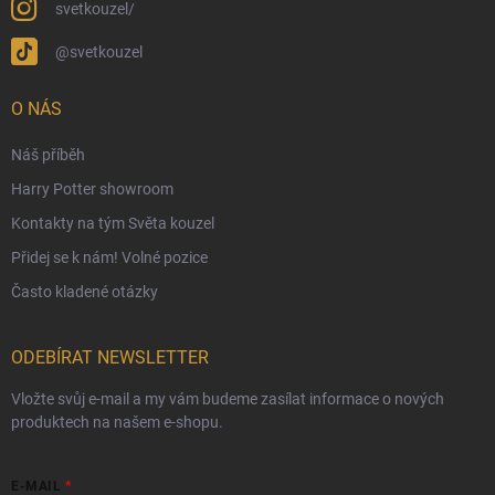
svetkouzel/
Obchodní podmínky
@svetkouzel
Podmínky ochrany osobních údajů
Ochranné známky a autorská práva
O NÁS
České Puncovní značky
Náš příběh
Harry Potter showroom
Kontakty na tým Světa kouzel
Přidej se k nám! Volné pozice
Často kladené otázky
ODEBÍRAT NEWSLETTER
Vložte svůj e-mail a my vám budeme zasílat informace o nových
produktech na našem e-shopu.
E-MAIL